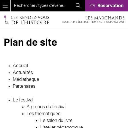
Aller au contenu principal
Réservation
LES MARCHANDS
BLOIS / 29E ÉDITION - DU 7 AU 11 OCTOBRE 2026
Plan de site
Accueil
Actualités
Médiathèque
Partenaires
Le festival
À propos du festival
Les thématiques
Le salon du livre
L'atelier pédagogique