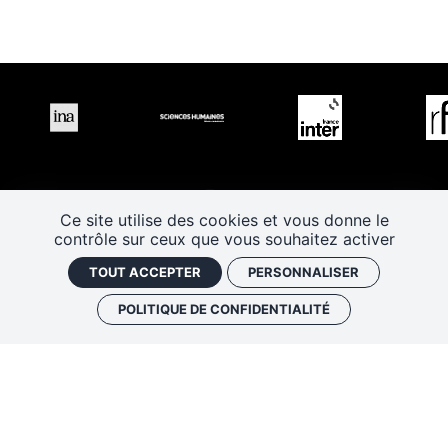
Ce site utilise des cookies et vous donne le
contrôle sur ceux que vous souhaitez activer
TOUT ACCEPTER
PERSONNALISER
POLITIQUE DE CONFIDENTIALITÉ
Les Rendez-vous de l’histoire
4 ter rue Robert Houdin - 41000 BLOIS
Tel 02 54 56 09 50
-
Fax 02 54 90 09 50
Nous contacter
Mentions légales
Plan de site
Politique de confidentialité