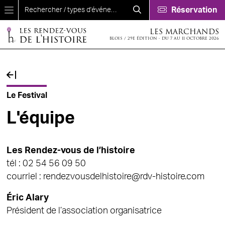
Aller au contenu principal
Réservation
LES MARCHANDS
BLOIS / 29E ÉDITION - DU 7 AU 11 OCTOBRE 2026
Fil d'Ariane
Le Festival
L'équipe
Les Rendez-vous de l’histoire
tél : 02 54 56 09 50
courriel : rendezvousdelhistoire@rdv-histoire.com
Éric Alary
Président de l’association organisatrice