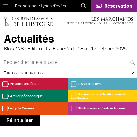
Aller au contenu principal
Réservation
LES MARCHANDS
BLOIS / 29E ÉDITION - DU 7 AU 11 OCTOBRE 2026
Actualités
Blois / 28e Édition - La France? du 08 au 12 octobre 2025
L'Histoire en débats
Le Salon du livre
L'Economie aux Rendez-vous de
L'Atelier pédagogique
l'histoire
Le Cycle Cinéma
L'Histoire sous d'autres formes