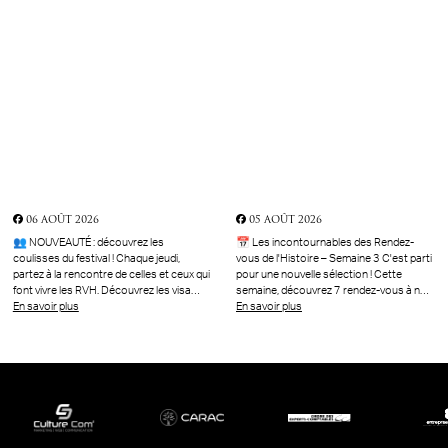
06 AOÛT 2026
05 AOÛT 2026
👥 NOUVEAUTÉ : découvrez les
📅 Les incontournables des Rendez-
coulisses du festival ! Chaque jeudi,
vous de l'Histoire – Semaine 3 C'est parti
partez à la rencontre de celles et ceux qui
pour une nouvelle sélection ! Cette
font vivre les RVH. Découvrez les visa…
semaine, découvrez 7 rendez-vous à n…
En savoir plus
En savoir plus