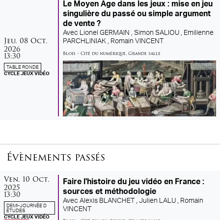
Le Moyen Âge dans les jeux : mise en jeu
singulière du passé ou simple argument
de vente ?
Avec
Lionel GERMAIN ,
Simon SALIOU ,
Emilienne
jeudi
octobre
Jeu.
08
Oct.
PARCHLINIAK ,
Romain VINCENT
2026
Blois
•
Cité du numérique
,
Grande salle
13:30
TABLE RONDE
CYCLE JEUX VIDÉO
Évènements passés
vendredi
octobre
Ven.
10
Oct.
Faire l'histoire du jeu vidéo en France :
2025
sources et méthodologie
13:30
Avec
Alexis BLANCHET ,
Julien LALU ,
Romain
DEMI-JOURNÉE D
VINCENT
ÉTUDES
CYCLE JEUX VIDÉO