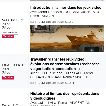
Introduction : la mer dans les jeux vidéo
Avec
Mehdi DEBBABI-ZOURGANI ,
Julien LALU ,
Romain VINCENT
samedi
octobre
Sam.
08
Oct.
Blois
•
Université Site Jaurès
,
Salle 6
2022
09:00
DISCUSSION
Terminé
Travailler "dans" les jeux vidéo :
dimanche
octobre
évolutions contemporaines (recherche,
Dim.
10
Oct.
2021
vulgarisation, conception...)
09:00
Avec
SELLIER Hélène ,
Julien LALU ,
Mehdi
DEBBABI-ZOURGANI ,
Romain VINCENT
Terminé
Blois
•
Université Site Jaurès
,
Salle 14
Histoire et limites des représentations
vidéoludiques
Avec
Julien LALU ,
Romain VINCENT ,
Mehdi
dimanche
octobre
Dim.
11
Oct.