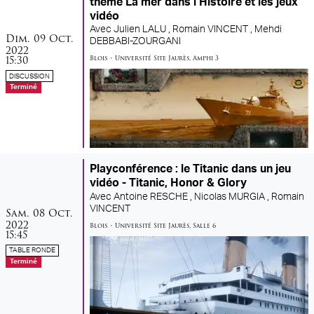
thème La mer dans l’Histoire et les jeux
vidéo
Avec
Julien LALU ,
Romain VINCENT ,
Mehdi
dimanche
octobre
Dim.
09
Oct.
DEBBABI-ZOURGANI
2022
15:30
Blois
•
Université Site Jaurès
,
Amphi 3
DISCUSSION
Terminé
Playconférence : le Titanic dans un jeu
vidéo - Titanic, Honor & Glory
Avec
Antoine RESCHE ,
Nicolas MURGIA ,
Romain
samedi
octobre
VINCENT
Sam.
08
Oct.
2022
Blois
•
Université Site Jaurès
,
Salle 6
15:45
TABLE RONDE
Terminé