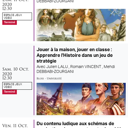
DEBBABI-ZOURGANI
2020
12:30
ESPACE JEUX
VIDÉO
Terminé
Jouer à la maison, jouer en classe :
Apprendre l'Histoire dans un jeu de
stratégie
Avec
Julien LALU ,
Romain VINCENT ,
Mehdi
samedi
octobre
Sam.
10
Oct.
DEBBABI-ZOURGANI
2020
12:30
Blois
•
Université
ESPACE JEUX
VIDÉO
Terminé
Du contenu ludique aux schémas de
vendredi
octobre
Ven.
11
Oct.