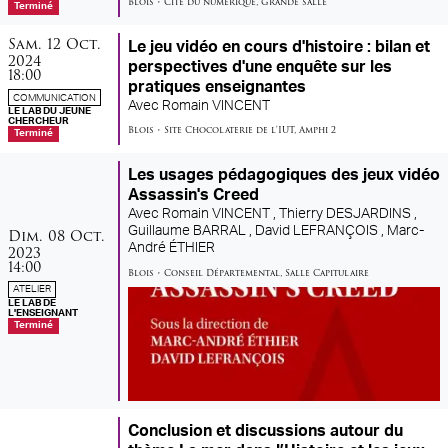
Blois
•
Cité du numérique
,
Grande salle
Terminé
samedi
octobre
Sam.
12
Oct.
Le jeu vidéo en cours d'histoire : bilan et
2024
perspectives d'une enquête sur les
18:00
pratiques enseignantes
COMMUNICATION
Avec
Romain VINCENT
LE LAB DU JEUNE
CHERCHEUR
Blois
•
Site Chocolaterie de l'IUT
,
Amphi 2
Terminé
Les usages pédagogiques des jeux vidéo
Assassin's Creed
Avec
Romain VINCENT ,
Thierry DESJARDINS ,
dimanche
octobre
Guillaume BARRAL ,
David LEFRANÇOIS ,
Marc-
Dim.
08
Oct.
André ÉTHIER
2023
14:00
Blois
•
Conseil Départemental
,
Salle Capitulaire
ATELIER
LE LAB DE
L'ENSEIGNANT
Terminé
Conclusion et discussions autour du