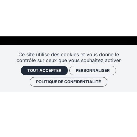
Ce site utilise des cookies et vous donne le
contrôle sur ceux que vous souhaitez activer
TOUT ACCEPTER
PERSONNALISER
POLITIQUE DE CONFIDENTIALITÉ
Les Rendez-vous de l’histoire
4 ter rue Robert Houdin - 41000 BLOIS
Tel 02 54 56 09 50
-
Fax 02 54 90 09 50