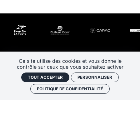
Ce site utilise des cookies et vous donne le
contrôle sur ceux que vous souhaitez activer
TOUT ACCEPTER
PERSONNALISER
POLITIQUE DE CONFIDENTIALITÉ
Les Rendez-vous de l’histoire
4 ter rue Robert Houdin - 41000 BLOIS
Tel 02 54 56 09 50
-
Fax 02 54 90 09 50
Nous contacter
Mentions légales
Plan de site
Politique de confidentialité
Gestion des cookies