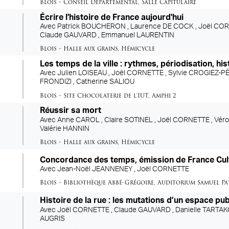
Blois
•
Conseil Départemental
,
Salle Capitulaire
Écrire l'histoire de France aujourd'hui
Avec
Patrick BOUCHERON ,
Laurence DE COCK ,
Joël COR
Claude GAUVARD ,
Emmanuel LAURENTIN
Blois
•
Halle aux grains
,
Hémicycle
Les temps de la ville : rythmes, périodisation, hi
Avec
Julien LOISEAU ,
Joël CORNETTE ,
Sylvie CROGIEZ-P
FRONDIZI ,
Catherine SALIOU
Blois
•
Site Chocolaterie de l'IUT
,
Amphi 2
Réussir sa mort
Avec
Anne CAROL ,
Claire SOTINEL ,
Joël CORNETTE ,
Véro
Valérie HANNIN
Blois
•
Halle aux grains
,
Hémicycle
Concordance des temps, émission de France Cul
Avec
Jean-Noël JEANNENEY ,
Joël CORNETTE
Blois
•
Bibliothèque Abbé-Grégoire
,
Auditorium Samuel Pa
Histoire de la rue : les mutations d’un espace pub
Avec
Joël CORNETTE ,
Claude GAUVARD ,
Danielle TARTA
AUGRIS