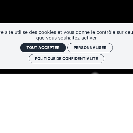
Les cafés
Faire un don
Newslett
historiques
e site utilise des cookies et vous donne le contrôle sur ce
que vous souhaitez activer
TOUT ACCEPTER
PERSONNALISER
POLITIQUE DE CONFIDENTIALITÉ
Les Rendez-vous de l’histo
4 ter rue Robert Houdin - 41000 BLO