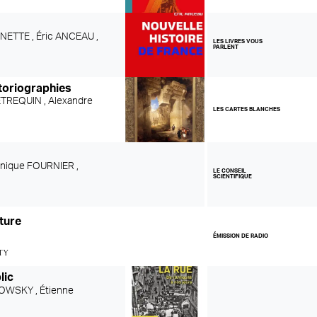
NETTE ,
Éric ANCEAU ,
LES LIVRES VOUS
PARLENT
storiographies
ÉTREQUIN ,
Alexandre
LES CARTES BLANCHES
nique FOURNIER ,
LE CONSEIL
SCIENTIFIQUE
ture
ÉMISSION DE RADIO
ty
lic
KOWSKY ,
Étienne