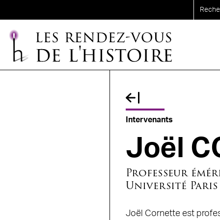
Aller au contenu principal
Fil d'Ariane
Intervenants
Joël 
Professeur éméri
Université Paris
Joël Cornette est profes