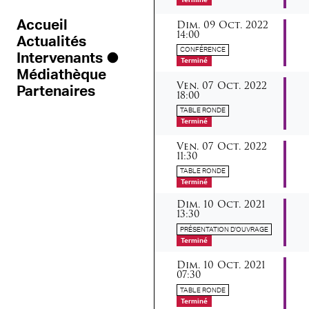
Terminé
dimanche
octobre
Dim.
09
Oct.
2022
Accueil
14:00
Actualités
CONFÉRENCE
Intervenants
Terminé
Médiathèque
vendredi
octobre
Ven.
07
Oct.
2022
Partenaires
18:00
TABLE RONDE
Terminé
vendredi
octobre
Ven.
07
Oct.
2022
11:30
TABLE RONDE
Terminé
dimanche
octobre
Dim.
10
Oct.
2021
13:30
PRÉSENTATION D'OUVRAGE
Terminé
dimanche
octobre
Dim.
10
Oct.
2021
07:30
TABLE RONDE
Terminé