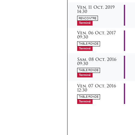
vendredi
octobre
Ven.
11
Oct.
2019
14:30
RENCONTRE
Terminé
vendredi
octobre
Ven.
06
Oct.
2017
09:30
TABLE RONDE
Terminé
samedi
octobre
Sam.
08
Oct.
2016
09:30
TABLE RONDE
Terminé
vendredi
octobre
Ven.
07
Oct.
2016
12:30
TABLE RONDE
Terminé