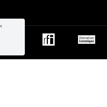
er
Infos
pratiques
ux
ire
IS