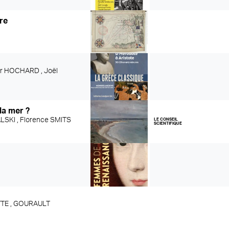
ire
ier HOCHARD ,
Joël
la mer ?
LSKI ,
Florence SMITS
LE CONSEIL
SCIENTIFIQUE
TE ,
GOURAULT