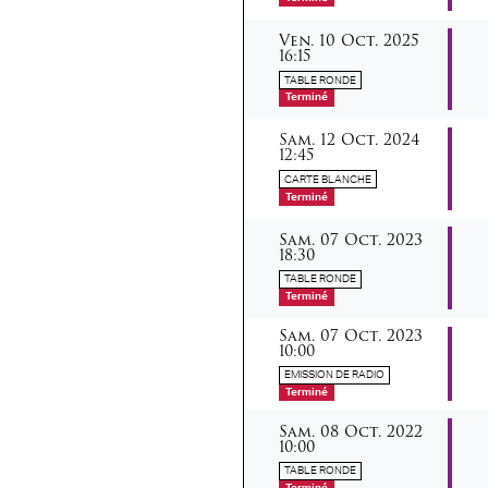
vendredi
octobre
Ven.
10
Oct.
2025
16:15
TABLE RONDE
Terminé
samedi
octobre
Sam.
12
Oct.
2024
12:45
CARTE BLANCHE
Terminé
samedi
octobre
Sam.
07
Oct.
2023
18:30
TABLE RONDE
Terminé
samedi
octobre
Sam.
07
Oct.
2023
10:00
EMISSION DE RADIO
Terminé
samedi
octobre
Sam.
08
Oct.
2022
10:00
TABLE RONDE