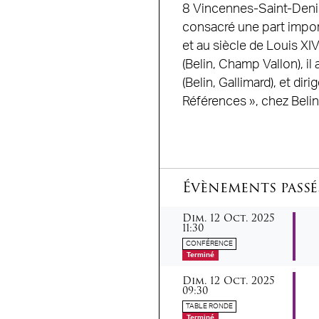
8 Vincennes-Saint-Denis.
consacré une part import
et au siècle de Louis XI
(Belin, Champ Vallon), i
(Belin, Gallimard), et di
Références », chez Belin
Évènements passé
dimanche
octobre
Dim.
12
Oct.
2025
11:30
CONFÉRENCE
Terminé
dimanche
octobre
Dim.
12
Oct.
2025
09:30
TABLE RONDE
Terminé