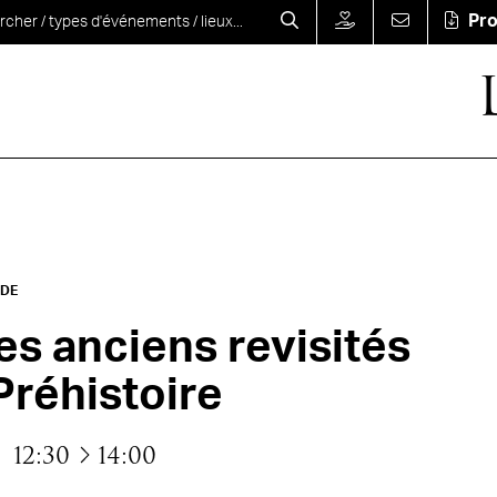
Pr
NDE
s anciens revisités
Préhistoire
à
12:30
14:00