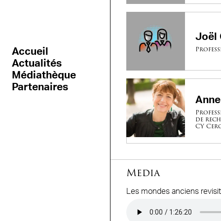
Joël
Professe
Accueil
Actualités
Médiathèque
Partenaires
Anne
Profess
de rech
CY Cerg
Media
Les mondes anciens revisité
Audio file