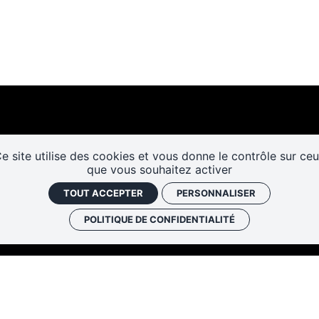
e site utilise des cookies et vous donne le contrôle sur ce
que vous souhaitez activer
Les cafés
Faire un don
Newslett
TOUT ACCEPTER
PERSONNALISER
historiques
POLITIQUE DE CONFIDENTIALITÉ