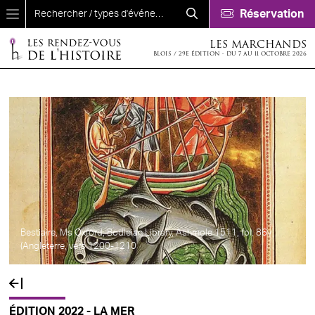
Aller au contenu principal
Réservation
LES MARCHANDS
BLOIS / 29E ÉDITION - DU 7 AU 11 OCTOBRE 2026
Bestiaire, Ms Oxford, Bodleian Library, Ashmole 1511, fol. 86v
(Angleterre, vers 1200-1210
ÉDITION 2022 - LA MER