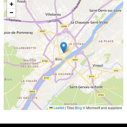
+
−
Leaflet
|
Tiles
Bing
© Microsoft and suppliers