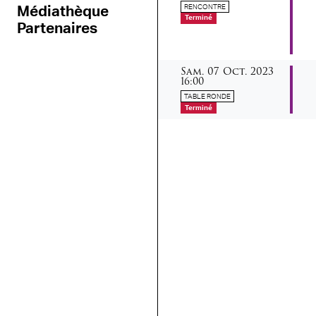
RENCONTRE
Médiathèque
Terminé
Partenaires
samedi
octobre
Sam.
07
Oct.
2023
16:00
TABLE RONDE
Terminé