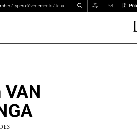
Pr
m VAN
NGA
des