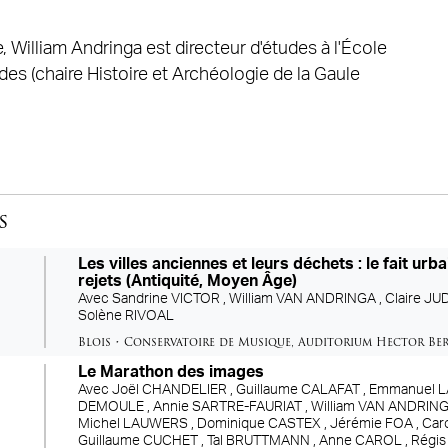
, William Andringa est directeur d'études à l'École
es (chaire Histoire et Archéologie de la Gaule
s
Les villes anciennes et leurs déchets : le fait urb
rejets (Antiquité, Moyen Âge)
Avec
Sandrine VICTOR ,
William VAN ANDRINGA ,
Claire JU
Solène RIVOAL
Blois
•
Conservatoire de Musique
,
Auditorium Hector Ber
Le Marathon des images
Avec
Joël CHANDELIER ,
Guillaume CALAFAT ,
Emmanuel L
re
DEMOULE ,
Annie SARTRE-FAURIAT ,
William VAN ANDRING
Michel LAUWERS ,
Dominique CASTEX ,
Jérémie FOA ,
Car
Guillaume CUCHET ,
Tal BRUTTMANN ,
Anne CAROL ,
Régi