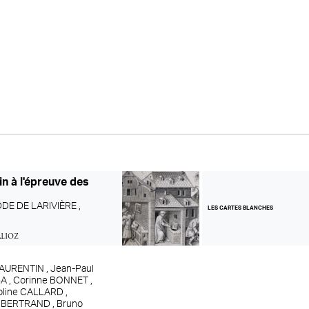
ain à l'épreuve des
DDE DE LARIVIÈRE ,
LES CARTES BLANCHES
lioz
AURENTIN ,
Jean-Paul
A ,
Corinne BONNET ,
oline CALLARD ,
s BERTRAND ,
Bruno