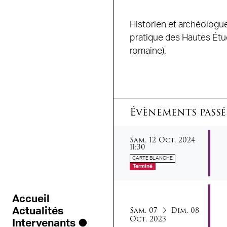
Historien et archéologue
pratique des Hautes Étud
romaine).
Évènements passé
samedi
octobre
Sam.
12
Oct.
2024
11:30
CARTE BLANCHE
Terminé
Accueil
samedi
dimanche
octob
du
au
Sam.
07
Dim.
08
Actualités
Oct.
2023
Intervenants