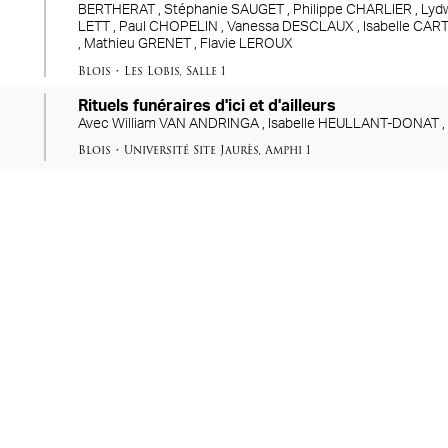
BERTHERAT ,
Stéphanie SAUGET ,
Philippe CHARLIER ,
Lyd
LETT ,
Paul CHOPELIN ,
Vanessa DESCLAUX ,
Isabelle CAR
,
Mathieu GRENET ,
Flavie LEROUX
Blois
•
Les Lobis
,
Salle 1
Rituels funéraires d'ici et d'ailleurs
Avec
William VAN ANDRINGA ,
Isabelle HEULLANT-DONAT 
Blois
•
Université Site Jaurès
,
Amphi 1