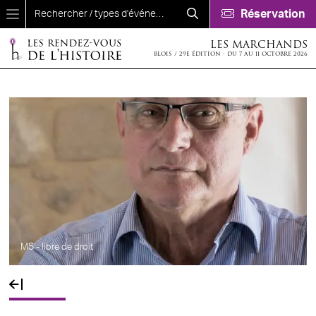
Aller au contenu principal
Réservation
LES MARCHANDS
BLOIS / 29E ÉDITION - DU 7 AU 11 OCTOBRE 2026
MS - libre de droit
Fil d'Ariane