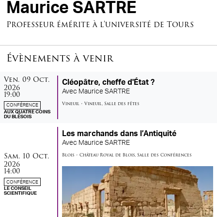
Maurice SARTRE
Professeur émérite à l'université de Tours
Évènements à venir
vendredi
octobre
Ven.
09
Oct.
Cléopâtre, cheffe d'État ?
2026
Avec
Maurice SARTRE
19:00
Vineuil
•
Vineuil
,
Salle des fêtes
CONFÉRENCE
AUX QUATRE COINS
DU BLÉSOIS
Les marchands dans l’Antiquité
Avec
Maurice SARTRE
samedi
octobre
Sam.
10
Oct.
Blois
•
Château Royal de Blois
,
Salle des Conférences
2026
14:00
CONFÉRENCE
LE CONSEIL
SCIENTIFIQUE