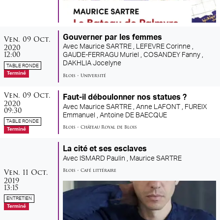
vendredi
octobre
Gouverner par les femmes
Ven.
09
Oct.
2020
Avec
Maurice SARTRE ,
LEFEVRE Corinne ,
12:00
GAUDE-FERRAGU Muriel ,
COSANDEY Fanny ,
DAKHLIA Jocelyne
TABLE RONDE
Terminé
Blois
•
Université
vendredi
octobre
Ven.
09
Oct.
Faut-il déboulonner nos statues ?
2020
Avec
Maurice SARTRE ,
Anne LAFONT ,
FUREIX
09:30
Emmanuel ,
Antoine DE BAECQUE
TABLE RONDE
Blois
•
Château Royal de Blois
Terminé
La cité et ses esclaves
Avec
ISMARD Paulin ,
Maurice SARTRE
vendredi
octobre
Ven.
11
Oct.
Blois
•
Café littéraire
2019
13:15
ENTRETIEN
Terminé