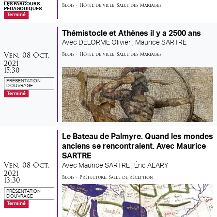
LES PARCOURS
Blois
•
Hôtel de ville
,
Salle des Mariages
PÉDAGOGIQUES
Terminé
Thémistocle et Athènes il y a 2500 ans
Avec
DELORME Olivier ,
Maurice SARTRE
vendredi
octobre
Ven.
08
Oct.
Blois
•
Hôtel de ville
,
Salle des Mariages
2021
15:30
PRÉSENTATION
D'OUVRAGE
Terminé
Le Bateau de Palmyre. Quand les mondes
anciens se rencontraient. Avec Maurice
SARTRE
vendredi
octobre
Ven.
08
Oct.
Avec
Maurice SARTRE ,
Éric ALARY
2021
Blois
•
Préfecture
,
Salle de réception
13:30
PRÉSENTATION
D'OUVRAGE
Terminé