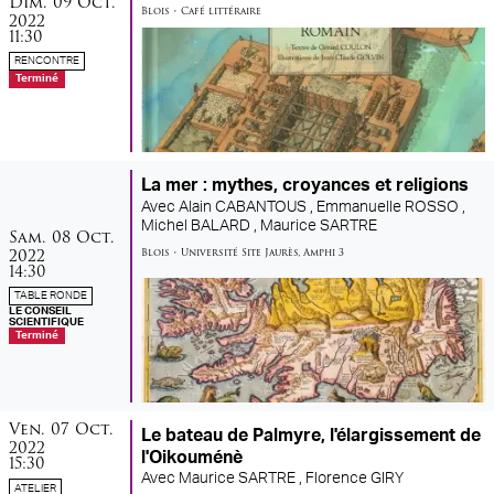
Dim.
09
Oct.
Blois
•
Café littéraire
2022
11:30
RENCONTRE
Terminé
La mer : mythes, croyances et religions
Avec
Alain CABANTOUS ,
Emmanuelle ROSSO ,
Michel BALARD ,
Maurice SARTRE
samedi
octobre
Sam.
08
Oct.
2022
Blois
•
Université Site Jaurès
,
Amphi 3
14:30
TABLE RONDE
LE CONSEIL
SCIENTIFIQUE
Terminé
vendredi
octobre
Ven.
07
Oct.
Le bateau de Palmyre, l'élargissement de
2022
l'Oikouménè
15:30
Avec
Maurice SARTRE ,
Florence GIRY
ATELIER