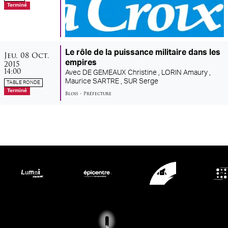
Terminé
jeudi
octobre
Le rôle de la puissance militaire dans les
Jeu.
08
Oct.
2015
empires
14:00
Avec
DE GEMEAUX Christine ,
LORIN Amaury ,
Maurice SARTRE ,
SUR Serge
TABLE RONDE
Terminé
Blois
•
Préfecture