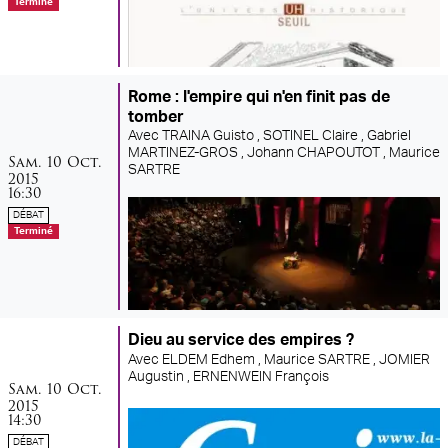
Terminé
Rome : l'empire qui n'en finit pas de
tomber
Avec
TRAINA Guisto ,
SOTINEL Claire ,
Gabriel
MARTINEZ-GROS ,
Johann CHAPOUTOT ,
Maurice
samedi
octobre
Sam.
10
Oct.
SARTRE
2015
16:30
DÉBAT
Terminé
Dieu au service des empires ?
Avec
ELDEM Edhem ,
Maurice SARTRE ,
JOMIER
Augustin ,
ERNENWEIN François
samedi
octobre
Sam.
10
Oct.
2015
14:30
DÉBAT