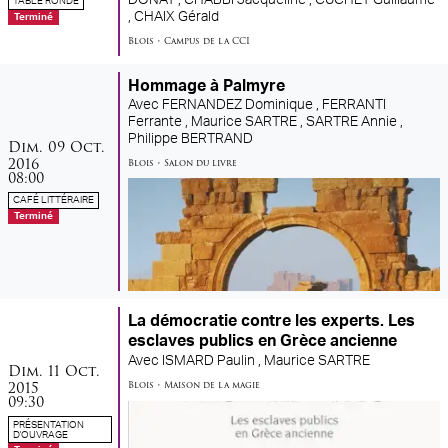
TABLE RONDE
,
CHAIX Gérald
Terminé
Blois
•
Campus de la CCI
Hommage à Palmyre
Avec
FERNANDEZ Dominique ,
FERRANTI
Ferrante ,
Maurice SARTRE ,
SARTRE Annie ,
dimanche
octobre
Philippe BERTRAND
Dim.
09
Oct.
2016
Blois
•
Salon du livre
08:00
CAFÉ LITTÉRAIRE
Terminé
La démocratie contre les experts. Les
esclaves publics en Grèce ancienne
Avec
ISMARD Paulin ,
Maurice SARTRE
dimanche
octobre
Dim.
11
Oct.
2015
Blois
•
Maison de la magie
09:30
PRÉSENTATION
D'OUVRAGE