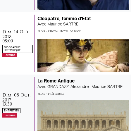
Cléopâtre, femme d'État
Avec
Maurice SARTRE
dimanche
octobre
Dim.
14
Oct.
Blois
•
Château Royal de Blois
2018
08:00
BIOGRAPHIE
HISTORIQUE
Terminé
La Rome Antique
Avec
GRANDAZZI Alexandre ,
Maurice SARTRE
dimanche
octobre
Dim.
08
Oct.
Blois
•
Préfecture
2017
13:30
ENTRETIEN
Terminé