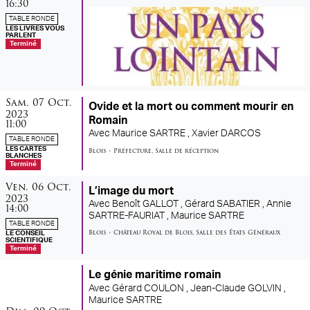
16:30
TABLE RONDE
LES LIVRES VOUS
PARLENT
Terminé
samedi
octobre
Sam.
07
Oct.
Ovide et la mort ou comment mourir en
2023
Romain
11:00
Avec
Maurice SARTRE ,
Xavier DARCOS
TABLE RONDE
LES CARTES
Blois
•
Préfecture
,
Salle de réception
BLANCHES
Terminé
vendredi
octobre
Ven.
06
Oct.
L’image du mort
2023
Avec
Benoît GALLOT ,
Gérard SABATIER ,
Annie
14:00
SARTRE-FAURIAT ,
Maurice SARTRE
TABLE RONDE
Blois
•
Château Royal de Blois
,
Salle des États Généraux
LE CONSEIL
SCIENTIFIQUE
Terminé
Le génie maritime romain
Avec
Gérard COULON ,
Jean-Claude GOLVIN ,
Maurice SARTRE
dimanche
octobre