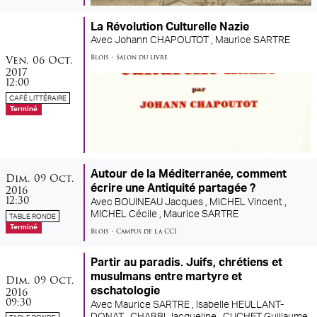
La Révolution Culturelle Nazie
Avec
Johann CHAPOUTOT ,
Maurice SARTRE
vendredi
octobre
Ven.
06
Oct.
Blois
•
Salon du livre
2017
12:00
CAFÉ LITTÉRAIRE
Terminé
dimanche
octobre
Autour de la Méditerranée, comment
Dim.
09
Oct.
2016
écrire une Antiquité partagée ?
12:30
Avec
BOUINEAU Jacques ,
MICHEL Vincent ,
MICHEL Cécile ,
Maurice SARTRE
TABLE RONDE
Terminé
Blois
•
Campus de la CCI
Partir au paradis. Juifs, chrétiens et
dimanche
octobre
musulmans entre martyre et
Dim.
09
Oct.
2016
eschatologie
09:30
Avec
Maurice SARTRE ,
Isabelle HEULLANT-
DONAT ,
CHABBI Jacqueline ,
CUCHET Guillaume