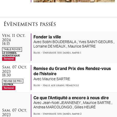
Évènements passés
vendredi
octobre
Ven.
11
Oct.
Fonder la ville
2024
Avec
Sobhi BOUDERBALA ,
Yves SAINT-GEOURS ,
14:15
Lorraine DE MEAUX ,
Maurice SARTRE
TABLE RONDE
Blois
•
Université Site Jaurès
,
Amphi 1
LE CONSEIL
SCIENTIFIQUE
Terminé
samedi
octobre
Sam.
07
Oct.
Remise du Grand Prix des Rendez-vous
2023
de l'histoire
18:30
Avec
Maurice SARTRE
REMISE DE PRIX
LES PRIX
Blois
•
Halle aux grains
,
Hémicycle
Terminé
Ce que l'Antiquité a encore à nous dire
Avec
Jean-Noël JEANNENEY ,
Maurice SARTRE ,
Andrea MARCOLONGO ,
Gilles HEURÉ
samedi
octobre
Sam.
07
Oct.
2023
Blois
•
Université Site Jaurès
,
Amphi 2