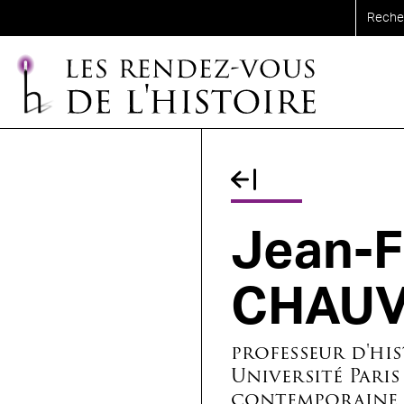
Aller au contenu principal
Fil d'Ariane
Jean-F
CHAU
professeur d'hi
Université Paris
contemporaine