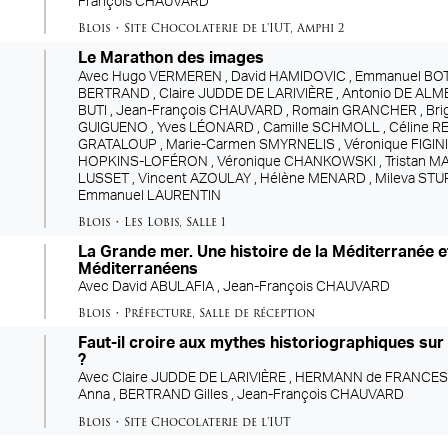
François CHAUVARD
Blois
•
Site Chocolaterie de l'IUT
,
Amphi 2
Le Marathon des images
Avec
Hugo VERMEREN ,
David HAMIDOVIC ,
Emmanuel BOT
BERTRAND ,
Claire JUDDE DE LARIVIÈRE ,
Antonio DE ALM
re
BUTI ,
Jean-François CHAUVARD ,
Romain GRANCHER ,
Bri
GUIGUENO ,
Yves LÉONARD ,
Camille SCHMOLL ,
Céline R
GRATALOUP ,
Marie-Carmen SMYRNELIS ,
Véronique FIGIN
HOPKINS-LOFÉRON ,
Véronique CHANKOWSKI ,
Tristan M
LUSSET ,
Vincent AZOULAY ,
Hélène MENARD ,
Mileva STU
Emmanuel LAURENTIN
Blois
•
Les Lobis
,
Salle 1
La Grande mer. Une histoire de la Méditerranée e
Méditerranéens
Avec
David ABULAFIA ,
Jean-François CHAUVARD
Blois
•
Préfecture
,
Salle de réception
Faut-il croire aux mythes historiographiques su
?
Avec
Claire JUDDE DE LARIVIÈRE ,
HERMANN de FRANCESCH
Anna ,
BERTRAND Gilles ,
Jean-François CHAUVARD
Blois
•
Site Chocolaterie de l'IUT