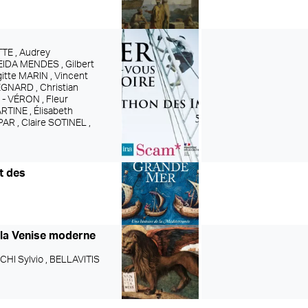
TE ,
Audrey
EIDA MENDES ,
Gilbert
gitte MARIN ,
Vincent
EGNARD ,
Christian
I - VÉRON ,
Fleur
ARTINE ,
Élisabeth
PAR ,
Claire SOTINEL ,
t des
r la Venise moderne
I Sylvio ,
BELLAVITIS