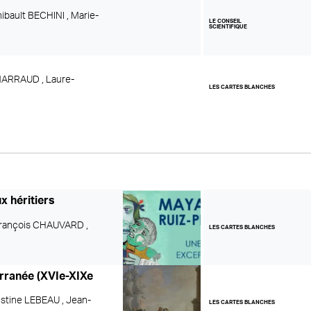
hibault BECHINI ,
Marie-
LE CONSEIL
SCIENTIFIQUE
MARRAUD ,
Laure-
LES CARTES BLANCHES
x héritiers
rançois CHAUVARD ,
LES CARTES BLANCHES
erranée (XVIe-XIXe
istine LEBEAU ,
Jean-
LES CARTES BLANCHES