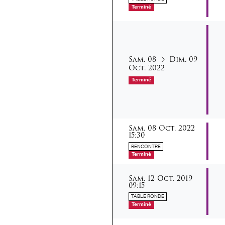
Terminé
samedi
dimanche
octob
du
au
Sam.
08
Dim.
09
Oct.
2022
Terminé
samedi
octobre
Sam.
08
Oct.
2022
15:30
RENCONTRE
Terminé
samedi
octobre
Sam.
12
Oct.
2019
09:15
TABLE RONDE
Terminé