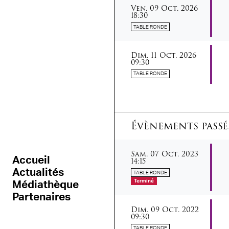
vendredi
octobre
Ven.
09
Oct.
2026
18:30
TABLE RONDE
dimanche
octobre
Dim.
11
Oct.
2026
09:30
TABLE RONDE
Évènements passé
samedi
octobre
Sam.
07
Oct.
2023
Accueil
14:15
Actualités
TABLE RONDE
Terminé
Médiathèque
Partenaires
dimanche
octobre
Dim.
09
Oct.
2022
09:30
TABLE RONDE