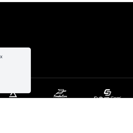
er
Infos
pratiques
ux