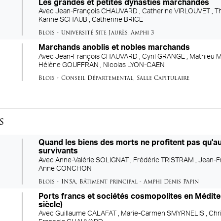
Les grandes et petites dynasties marchandes
Avec
Jean-François CHAUVARD ,
Catherine VIRLOUVET ,
T
Karine SCHAUB ,
Catherine BRICE
Blois
•
Université Site Jaurès
,
Amphi 3
Marchands anoblis et nobles marchands
Avec
Jean-François CHAUVARD ,
Cyril GRANGE ,
Mathieu 
Hélène GOUFFRAN ,
Nicolas LYON-CAEN
Blois
•
Conseil Départemental
,
Salle Capitulaire
s
Quand les biens des morts ne profitent pas qu'au
survivants
Avec
Anne-Valérie SOLIGNAT ,
Frédéric TRISTRAM ,
Jean-F
Anne CONCHON
Blois
•
INSA
,
Bâtiment principal - Amphi Denis Papin
Ports francs et sociétés cosmopolites en Médit
siècle)
Avec
Guillaume CALAFAT ,
Marie-Carmen SMYRNELIS ,
Chr