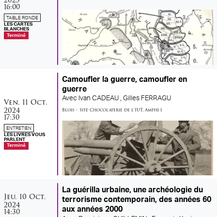
2025
16:00
TABLE RONDE
LES CARTES
BLANCHES
Terminé
Camoufler la guerre, camoufler en
guerre
vendredi
octobre
Avec
Ivan CADEAU ,
Gilles FERRAGU
Ven.
11
Oct.
2024
Blois
•
Site Chocolaterie de l'IUT
,
Amphi 1
17:30
ENTRETIEN
LES LIVRES VOUS
PARLENT
Terminé
La guérilla urbaine, une archéologie du
jeudi
octobre
Jeu.
10
Oct.
terrorisme contemporain, des années 60
2024
aux années 2000
14:30