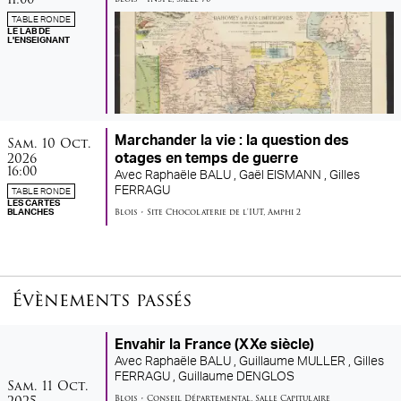
TABLE RONDE
LE LAB DE
L'ENSEIGNANT
samedi
octobre
Marchander la vie : la question des
Sam.
10
Oct.
2026
otages en temps de guerre
16:00
Avec
Raphaële BALU ,
Gaël EISMANN ,
Gilles
FERRAGU
TABLE RONDE
LES CARTES
Blois
•
Site Chocolaterie de l'IUT
,
Amphi 2
BLANCHES
Évènements passés
Envahir la France (XXe siècle)
Avec
Raphaële BALU ,
Guillaume MULLER ,
Gilles
FERRAGU ,
Guillaume DENGLOS
samedi
octobre
Sam.
11
Oct.
Blois
•
Conseil Départemental
,
Salle Capitulaire