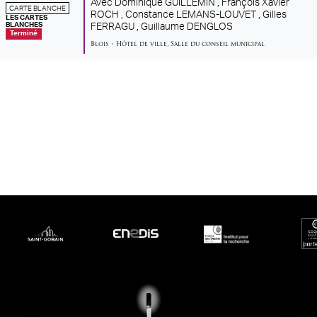
Avec
Dominique GUILLEMIN ,
François Xavier
CARTE BLANCHE
ROCH ,
Constance LEMANS-LOUVET ,
Gilles
LES CARTES
BLANCHES
FERRAGU ,
Guillaume DENGLOS
Terminé
Blois
•
Hôtel de ville
,
Salle du conseil municipal