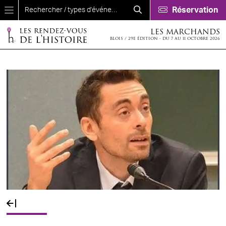
Aller au contenu principal
Réservation
LES MARCHANDS
BLOIS / 29E ÉDITION - DU 7 AU 11 OCTOBRE 2026
Fil d'Ariane