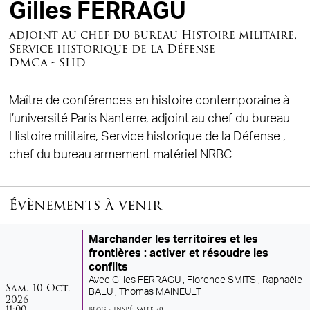
Gilles FERRAGU
adjoint au chef du bureau Histoire militaire,
Service historique de la Défense
DMCA - SHD
Maître de conférences en histoire contemporaine à
l’université Paris Nanterre, adjoint au chef du bureau
Histoire militaire, Service historique de la Défense ,
chef du bureau armement matériel NRBC
Évènements à venir
Marchander les territoires et les
frontières : activer et résoudre les
conflits
Avec
Gilles FERRAGU ,
Florence SMITS ,
Raphaële
samedi
octobre
Sam.
10
Oct.
BALU ,
Thomas MAINEULT
2026
11:00
Blois
•
INSPÉ
,
Salle 70