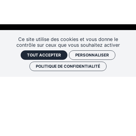
Ce site utilise des cookies et vous donne le
contrôle sur ceux que vous souhaitez activer
TOUT ACCEPTER
PERSONNALISER
POLITIQUE DE CONFIDENTIALITÉ
Les Rendez-vous de l’histoire
4 ter rue Robert Houdin - 41000 BLOIS
Tel 02 54 56 09 50
-
Fax 02 54 90 09 50
Nous contacter