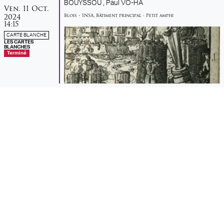
BOUYSSOU ,
Paul VO-HA
vendredi
octobre
Ven.
11
Oct.
2024
Blois
•
INSA
,
Bâtiment principal - Petit amphi
14:15
CARTE BLANCHE
LES CARTES
BLANCHES
Terminé