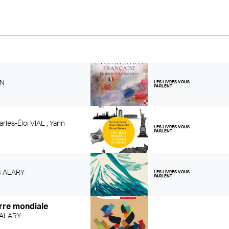
IN
LES LIVRES VOUS
PARLENT
rles-Éloi VIAL ,
Yann
LES LIVRES VOUS
PARLENT
c ALARY
LES LIVRES VOUS
PARLENT
rre mondiale
 ALARY