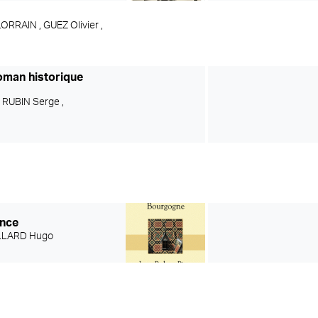
LORRAIN ,
GUEZ Olivier ,
roman historique
,
RUBIN Serge ,
ance
LLARD Hugo