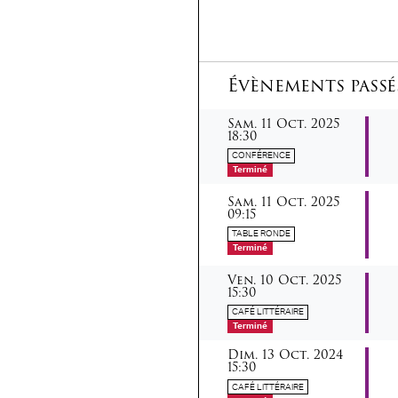
Évènements passé
samedi
octobre
Sam.
11
Oct.
2025
18:30
CONFÉRENCE
Terminé
samedi
octobre
Sam.
11
Oct.
2025
09:15
TABLE RONDE
Terminé
vendredi
octobre
Ven.
10
Oct.
2025
15:30
CAFÉ LITTÉRAIRE
Terminé
dimanche
octobre
Dim.
13
Oct.
2024
15:30
CAFÉ LITTÉRAIRE