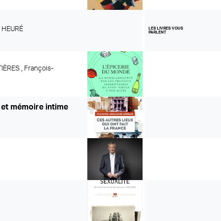
es HEURÉ
LES LIVRES VOUS
PARLENT
TIÈRES ,
François-
e et mémoire intime