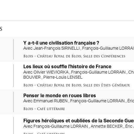
s
Y a-t-il une civilisation française ?
Avec
Jean-François SIRINELLI ,
François-Guillaume LORRA
Blois
•
Château Royal de Blois
,
Salle des Conférences
Les lieux où souffle l'histoire de France
Avec
Olivier WIEVIORKA ,
François-Guillaume LORRAIN ,
Cha
BOUVIER ,
Pierre-Louis LENSEL
Blois
•
Château Royal de Blois
,
Salle des États Généraux
Penser le monde en roues libres
Avec
Emmanuel RUBEN ,
François-Guillaume LORRAIN ,
Éri
Blois
•
Café littéraire
Figures héroïques et oubliées de la Seconde Gue
Avec
François-Guillaume LORRAIN ,
Annette BECKER ,
Éric