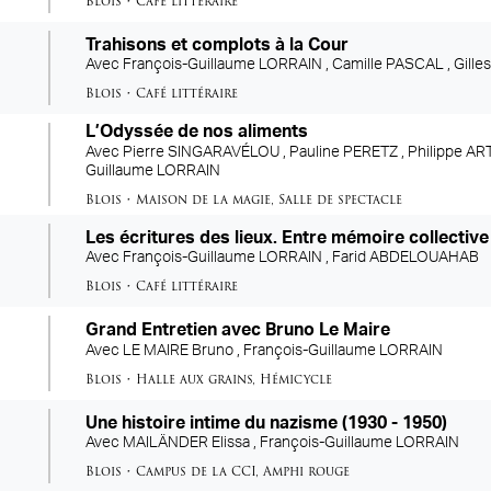
Blois
•
Café littéraire
Trahisons et complots à la Cour
Avec
François-Guillaume LORRAIN ,
Camille PASCAL ,
Gill
Blois
•
Café littéraire
L’Odyssée de nos aliments
Avec
Pierre SINGARAVÉLOU ,
Pauline PERETZ ,
Philippe AR
Guillaume LORRAIN
Blois
•
Maison de la magie
,
Salle de spectacle
Les écritures des lieux. Entre mémoire collectiv
Avec
François-Guillaume LORRAIN ,
Farid ABDELOUAHAB
Blois
•
Café littéraire
Grand Entretien avec Bruno Le Maire
Avec
LE MAIRE Bruno ,
François-Guillaume LORRAIN
Blois
•
Halle aux grains
,
Hémicycle
Une histoire intime du nazisme (1930 - 1950)
Avec
MAILÄNDER Elissa ,
François-Guillaume LORRAIN
Blois
•
Campus de la CCI
,
Amphi rouge