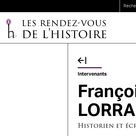
Aller au contenu principal
Fil d'Ariane
Intervenants
Franço
LORRA
Historien et éc