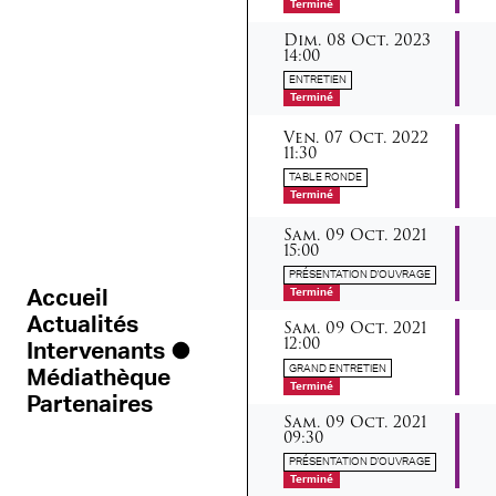
Terminé
dimanche
octobre
Dim.
08
Oct.
2023
14:00
ENTRETIEN
Terminé
vendredi
octobre
Ven.
07
Oct.
2022
11:30
TABLE RONDE
Terminé
samedi
octobre
Sam.
09
Oct.
2021
15:00
PRÉSENTATION D'OUVRAGE
Accueil
Terminé
samedi
octobre
Actualités
Sam.
09
Oct.
2021
12:00
Intervenants
GRAND ENTRETIEN
Médiathèque
Terminé
Partenaires
samedi
octobre
Sam.
09
Oct.
2021
09:30
PRÉSENTATION D'OUVRAGE
Terminé