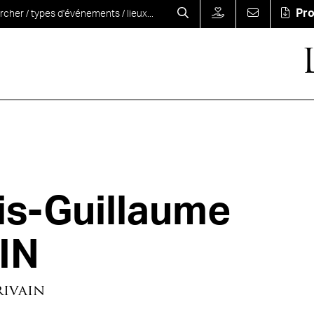
Pr
is-Guillaume
IN
rivain