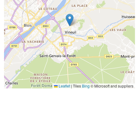
Leaflet
|
Tiles
Bing
© Microsoft and suppliers