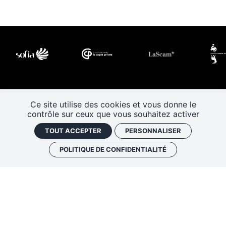
Ce site utilise des cookies et vous donne le
contrôle sur ceux que vous souhaitez activer
TOUT ACCEPTER
PERSONNALISER
POLITIQUE DE CONFIDENTIALITÉ
Les Rendez-vous de l’histoire
4 ter rue Robert Houdin - 41000 BLOIS
Tel 02 54 56 09 50
-
Fax 02 54 90 09 50
Nous contacter
Mentions légales
Plan de site
Politique de confidentialité