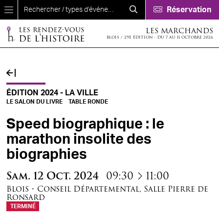
Aller au contenu principal
Réservation
LES MARCHANDS
BLOIS / 29E ÉDITION - DU 7 AU 11 OCTOBRE 2026
ÉDITION 2024 - LA VILLE
LE SALON DU LIVRE
TABLE RONDE
Speed biographique : le
marathon insolite des
biographies
à
Sam.
12
Oct.
2024
09:30
11:00
Blois
•
Conseil Départemental
,
Salle Pierre de
Ronsard
TERMINÉ