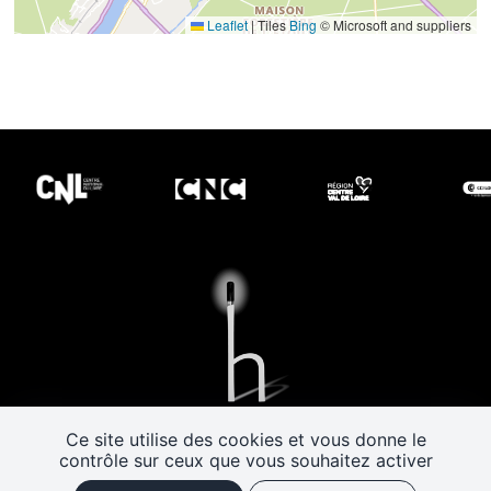
Leaflet
|
Tiles
Bing
© Microsoft and suppliers
Les Rendez-vous de l’histoire
Ce site utilise des cookies et vous donne le
contrôle sur ceux que vous souhaitez activer
4 ter rue Robert Houdin - 41000 BLOIS
Tel 02 54 56 09 50
-
Fax 02 54 90 09 50