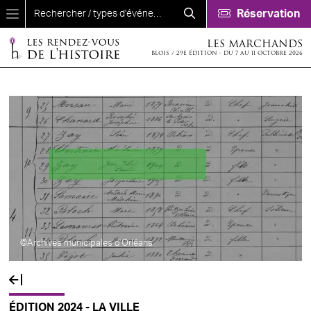
Aller au contenu principal
Réservation
LES MARCHANDS
BLOIS / 29E ÉDITION - DU 7 AU 11 OCTOBRE 2026
©Archives municipales d'Orléans
ÉDITION 2024 - LA VILLE