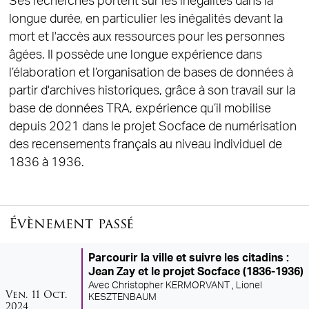
Ses recherches portent sur les inégalités dans la
longue durée, en particulier les inégalités devant la
mort et l'accès aux ressources pour les personnes
âgées. Il possède une longue expérience dans
l’élaboration et l’organisation de bases de données à
partir d'archives historiques, grâce à son travail sur la
base de données TRA, expérience qu’il mobilise
depuis 2021 dans le projet Socface de numérisation
des recensements français au niveau individuel de
1836 à 1936.
Évènement passé
Parcourir la ville et suivre les citadins :
Jean Zay et le projet Socface (1836-1936)
Avec
Christopher KERMORVANT ,
Lionel
vendredi
octobre
Ven.
11
Oct.
KESZTENBAUM
2024