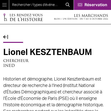
Aller au contenu principal
Réservation
LES MARCHANDS
BLOIS / 29E ÉDITION - DU 7 AU 11 OCTOBRE 2026
Fil d'Ariane
Lionel KESZTENBAUM
chercheur
INED
Historien et démographe, Lionel Kesztenbaum est
directeur de recherche à l'Ined (Institut National
d'Études Démographiques) et chercheur associé à
l'École d'Économie de Paris (PSE) où il enseigne
l'histoire économique et la démographie historique.