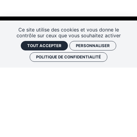
Ce site utilise des cookies et vous donne le
contrôle sur ceux que vous souhaitez activer
TOUT ACCEPTER
PERSONNALISER
POLITIQUE DE CONFIDENTIALITÉ
Les Rendez-vous de l’histoire
4 ter rue Robert Houdin - 41000 BLOIS
Tel 02 54 56 09 50
-
Fax 02 54 90 09 50
Nous contacter
Mentions légales
Plan de site
Politique de confidentialité