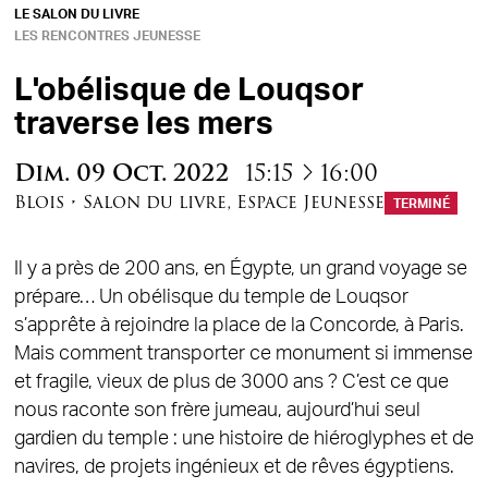
LE SALON DU LIVRE
LES RENCONTRES JEUNESSE
L'obélisque de Louqsor
traverse les mers
à
Dim.
09
Oct.
2022
15:15
16:00
Blois
•
Salon du livre
,
Espace Jeunesse
TERMINÉ
Il y a près de 200 ans, en Égypte, un grand voyage se
prépare… Un obélisque du temple de Louqsor
s’apprête à rejoindre la place de la Concorde, à Paris.
Mais comment transporter ce monument si immense
et fragile, vieux de plus de 3000 ans ? C’est ce que
nous raconte son frère jumeau, aujourd’hui seul
gardien du temple : une histoire de hiéroglyphes et de
navires, de projets ingénieux et de rêves égyptiens.