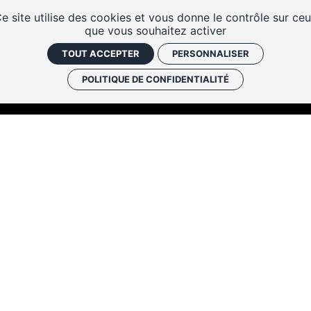
Les cafés
Faire un don
Newslett
e site utilise des cookies et vous donne le contrôle sur ce
historiques
que vous souhaitez activer
TOUT ACCEPTER
PERSONNALISER
POLITIQUE DE CONFIDENTIALITÉ
Les Rendez-vous de l’histo