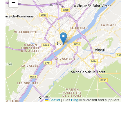
−
Leaflet
|
Tiles
Bing
© Microsoft and suppliers