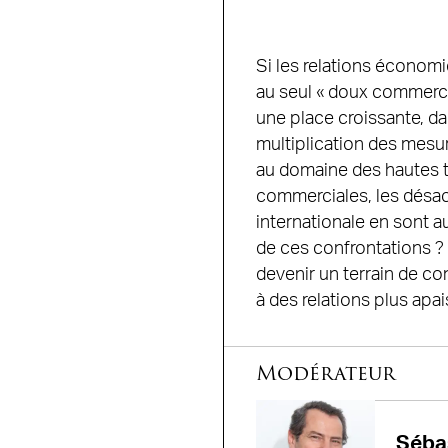
Si les relations économ
au seul « doux commerce
une place croissante, da
multiplication des mesur
au domaine des hautes t
commerciales, les désa
internationale en sont au
de ces confrontations ?
devenir un terrain de co
à des relations plus apa
Modérateur
Séba