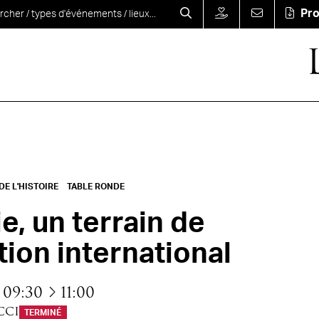
Pr
E L'HISTOIRE
TABLE RONDE
, un terrain de
ion international
à
09:30
11:00
CCI
TERMINÉ