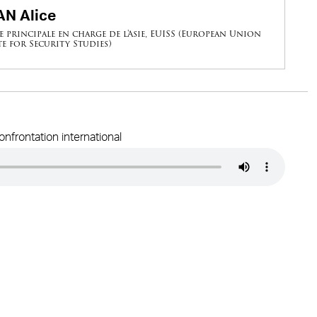
N Alice
e principale en charge de l'Asie, EUISS (European Union
te for Security Studies)
onfrontation international