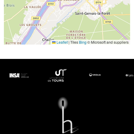
Leaflet
|
Tiles
Bing
© Microsoft and suppliers