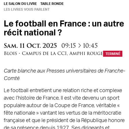
LE SALON DU LIVRE
TABLE RONDE
LES LIVRES VOUS PARLENT
Le football en France : un autre
récit national ?
à
Sam.
11
Oct.
2025
09:15
10:45
Blois
•
Campus de la CCI
,
Amphi rouge
TERMINÉ
Carte blanche aux Presses universitaires de Franche-
Comté
Le football entretient une relation riche et complexe
avec l’histoire de France. Il est vite devenu un sport
populaire autour de la Coupe de France, véritable «
fête nationale » vantant les vertus de la méritocratie
française et que le président de la République honore
de sa présence depuis 1927. Ses dirigeants et