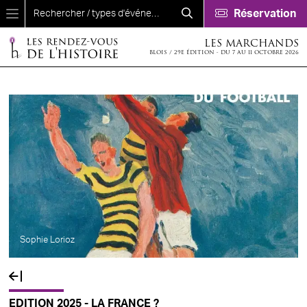
Aller au contenu principal
Réservation
LES MARCHANDS
BLOIS / 29E ÉDITION - DU 7 AU 11 OCTOBRE 2026
Sophie Lorioz
EDITION 2025 - LA FRANCE ?