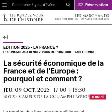
Aller au contenu principal
Réservation
LES MARCHANDS
BLOIS / 29E ÉDITION - DU 7 AU 11 OCTOBRE 2026
EDITION 2025 - LA FRANCE ?
L'ECONOMIE AUX RENDEZ-VOUS DE L'HISTOIRE
TABLE RONDE
La sécurité économique de la
France et de l'Europe :
pourquoi et comment ?
à
Jeu.
09
Oct.
2025
17:00
18:30
Blois
•
Campus de la CCI
,
Amphi rouge
TERMINÉ