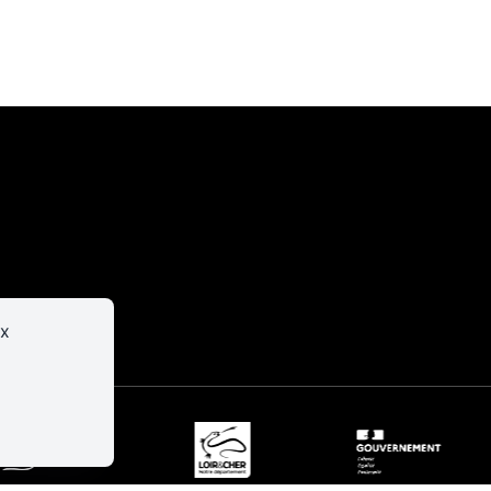
er
Infos
pratiques
ux