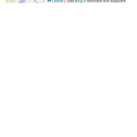
Leaflet
|
Tiles
Bing
© Microsoft and suppliers