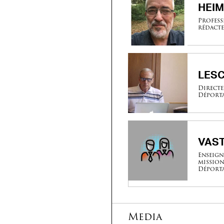
HEIM
Profess
rédacte
LESC
Directe
Déport
VAST
Enseign
mission
Déport
Media