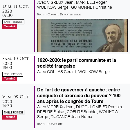
Avec
VIGREUX Jean ,
MARTELLI Roger ,
dimanche
octobre
Dim.
11
Oct.
WOLIKOW Serge ,
GUIMONNET Christine
2020
07:30
Blois
•
Conseil Départemental
TABLE RONDE
Terminé
samedi
octobre
Sam.
10
Oct.
1920-2020: le parti communiste et la
2020
société française
18:00
Avec
COLLAS Gérald ,
WOLIKOW Serge
PROJECTION
Terminé
De l’art de gouverner à gauche : entre
vendredi
octobre
conquête et exercice du pouvoir ? 100
Ven.
09
Oct.
2020
ans après le congrès de Tours
16:30
Avec
VIGREUX Jean ,
DUCOULOMBIER Romain ,
DREURE Éloïse ,
COEURE Sophie ,
WOLIKOW
TABLE RONDE
Serge ,
DUCANGE Jean-Numa
Terminé
Blois
•
Université