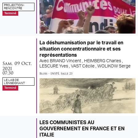
PROJECTION-
RENCONTRE
Terminé
La déshumanisation par le travail en
situation concentrationnaire et ses
représentations
Avec
BRIAND Vincent ,
HEIMBERG Charles ,
samedi
octobre
Sam.
09
Oct.
LESCURE Yves ,
VAST Cécile ,
WOLIKOW Serge
2021
07:30
Blois
•
INSPÉ
,
Salle 23
LE LAB DE
L'ENSEIGNANT
Terminé
LES COMMUNISTES AU
GOUVERNEMENT EN FRANCE ET EN
ITALIE