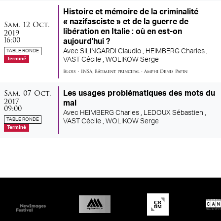
Histoire et mémoire de la criminalité
samedi
octobre
« nazifasciste » et de la guerre de
Sam.
12
Oct.
2019
libération en Italie : où en est-on
16:00
aujourd'hui ?
Avec
SILINGARDI Claudio ,
HEIMBERG Charles ,
TABLE RONDE
VAST Cécile ,
WOLIKOW Serge
Terminé
Blois
•
INSA
,
Bâtiment principal - Amphi Denis Papin
samedi
octobre
Sam.
07
Oct.
Les usages problématiques des mots du
2017
mal
09:00
Avec
HEIMBERG Charles ,
LEDOUX Sébastien ,
TABLE RONDE
VAST Cécile ,
WOLIKOW Serge
Terminé