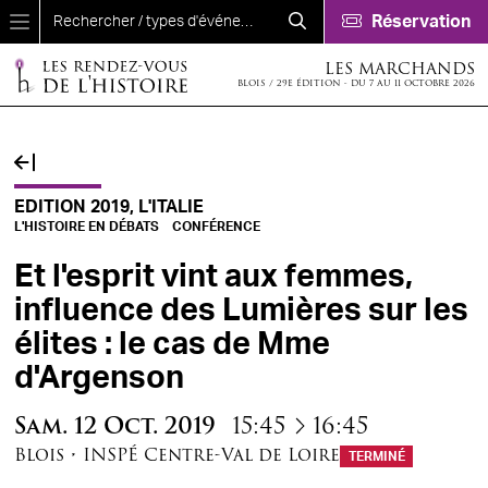
Aller au contenu principal
Réservation
LES MARCHANDS
BLOIS / 29E ÉDITION - DU 7 AU 11 OCTOBRE 2026
EDITION 2019, L'ITALIE
L'HISTOIRE EN DÉBATS
CONFÉRENCE
Et l'esprit vint aux femmes,
influence des Lumières sur les
élites : le cas de Mme
d'Argenson
à
Sam.
12
Oct.
2019
15:45
16:45
Blois
•
INSPÉ Centre-Val de Loire
TERMINÉ