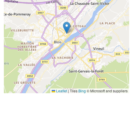
Leaflet
|
Tiles
Bing
© Microsoft and suppliers