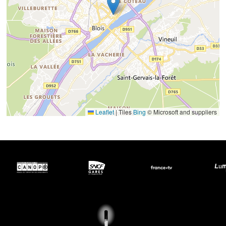
Leaflet
|
Tiles
Bing
© Microsoft and suppliers