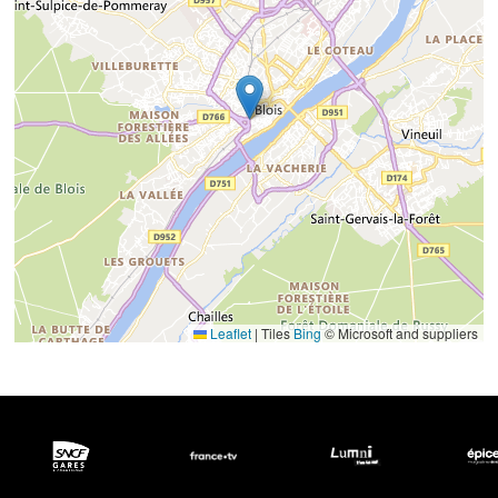
Leaflet
|
Tiles
Bing
© Microsoft and suppliers