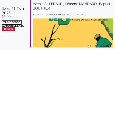
Avec
Inès LÉRAUD ,
Léandre MANDARD ,
Baptiste
samedi
octobre
Sam.
11
Oct.
BOUTHIER
2025
Blois
•
Site Chocolaterie de l'IUT
,
Amphi 2
16:00
TABLE RONDE
AUTOUR DE LA BD
Terminé