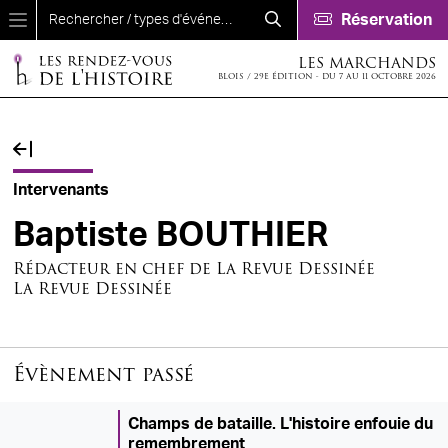
Aller au contenu principal
Réservation
LES MARCHANDS
BLOIS / 29E ÉDITION - DU 7 AU 11 OCTOBRE 2026
Fil d'Ariane
Intervenants
Baptiste BOUTHIER
Rédacteur en chef de La Revue Dessinée
La Revue Dessinée
Évènement passé
Champs de bataille. L'histoire enfouie du
remembrement