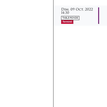
dimanche
octobre
Dim.
09
Oct.
2022
14:30
TABLE RONDE
Terminé