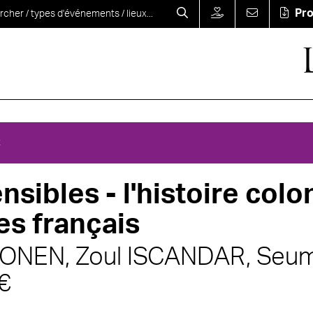
Pr
E
nsibles - l'histoire colo
es français
VONEN,
Zoul ISCANDAR,
Seu
€