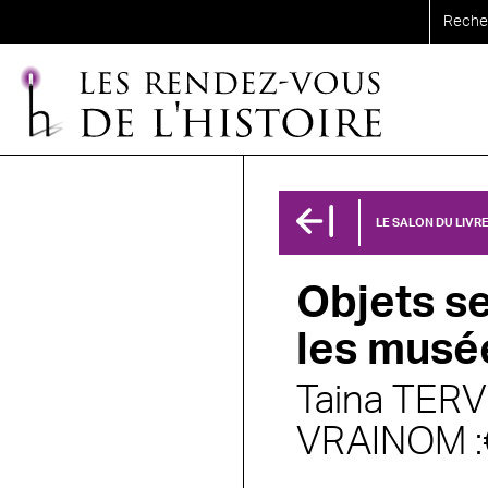
Aller au contenu principal
LE SALON DU LIVR
Objets se
les musé
Taina TER
VRAINOM :