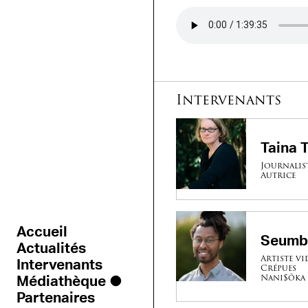
Audio file
Intervenants
Taina
Journalis
Autrice
Accueil
Seumb
Actualités
Artiste vi
Intervenants
Crépues
Nani$ôka
Médiathèque
Partenaires