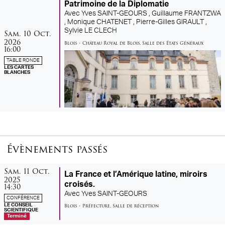
Patrimoine de la Diplomatie
Avec
Yves SAINT-GEOURS ,
Guillaume FRANTZWA
,
Monique CHATENET ,
Pierre-Gilles GIRAULT ,
samedi
octobre
Sylvie LE CLECH
Sam.
10
Oct.
2026
Blois
•
Château Royal de Blois
,
Salle des États Généraux
16:00
TABLE RONDE
LES CARTES
BLANCHES
Évènements passés
samedi
octobre
Sam.
11
Oct.
La France et l’Amérique latine, miroirs
2025
croisés.
14:30
Avec
Yves SAINT-GEOURS
CONFÉRENCE
LE CONSEIL
Blois
•
Préfecture
,
Salle de réception
SCIENTIFIQUE
Terminé