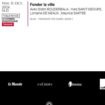
vendredi
octobre
Ven.
11
Oct.
Fonder la ville
2024
Avec
Sobhi BOUDERBALA ,
Yves SAINT-GEOURS ,
14:15
Lorraine DE MEAUX ,
Maurice SARTRE
TABLE RONDE
Blois
•
Université Site Jaurès
,
Amphi 1
LE CONSEIL
SCIENTIFIQUE
Terminé