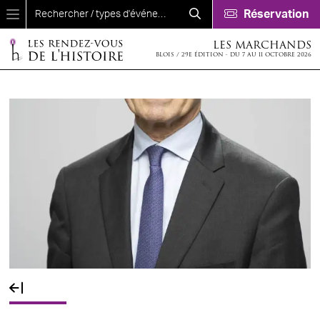
Aller au contenu principal
Réservation
LES MARCHANDS
BLOIS / 29E ÉDITION - DU 7 AU 11 OCTOBRE 2026
Fil d'Ariane