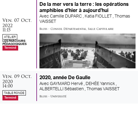
De la mer vers la terre : les opérations
amphibies d'hier à aujourd'hui
Avec
Camille DUPARC ,
Katia FIOLLET ,
Thomas
vendredi
octobre
Ven.
07
Oct.
VAISSET
2022
11:15
Blois
•
Conseil Départemental
,
Salle Capitulaire
ATELIER
LES PARCOURS
PÉDAGOGIQUES
Terminé
vendredi
octobre
Ven.
09
Oct.
2020, année De Gaulle
2020
Avec
GAYMARD Hervé ,
DEHÉE Yannick ,
14:00
ALBERTELLI Sébastien ,
Thomas VAISSET
TABLE RONDE
Blois
•
Université
Terminé