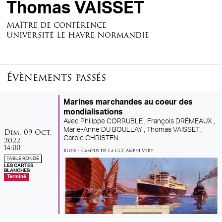
Thomas VAISSET
Maître de conférence
Université Le Havre Normandie
Évènements passés
Marines marchandes au coeur des
mondialisations
Avec
Philippe CORRUBLE ,
François DRÉMEAUX ,
dimanche
octobre
Marie-Anne DU BOULLAY ,
Thomas VAISSET ,
Dim.
09
Oct.
Carole CHRISTEN
2022
14:00
Blois
•
Campus de la CCI
,
Amphi Vert
TABLE RONDE
LES CARTES
BLANCHES
Terminé