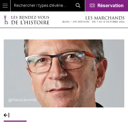
Aller au contenu principal
Réservation
LES MARCHANDS
BLOIS / 29E ÉDITION - DU 7 AU 11 OCTOBRE 2026
@AlexisLecomte
Fil d'Ariane