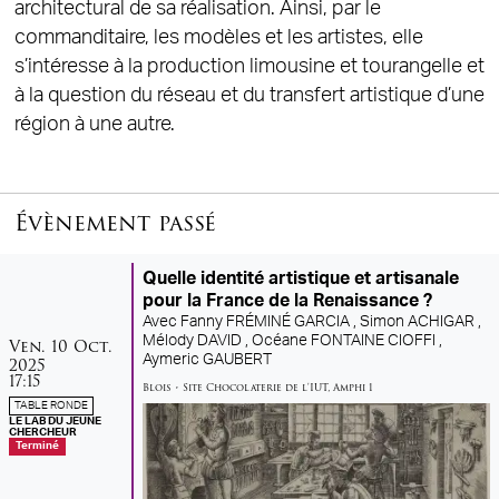
architectural de sa réalisation. Ainsi, par le
commanditaire, les modèles et les artistes, elle
s’intéresse à la production limousine et tourangelle et
à la question du réseau et du transfert artistique d’une
région à une autre.
Évènement passé
Quelle identité artistique et artisanale
pour la France de la Renaissance ?
Avec
Fanny FRÉMINÉ GARCIA ,
Simon ACHIGAR ,
vendredi
octobre
Mélody DAVID ,
Océane FONTAINE CIOFFI ,
Ven.
10
Oct.
Aymeric GAUBERT
2025
17:15
Blois
•
Site Chocolaterie de l'IUT
,
Amphi 1
TABLE RONDE
LE LAB DU JEUNE
CHERCHEUR
Terminé