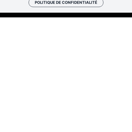
POLITIQUE DE CONFIDENTIALITÉ
Les cafés
Faire un don
Newslett
historiques
Les Rendez-vous de l’histo