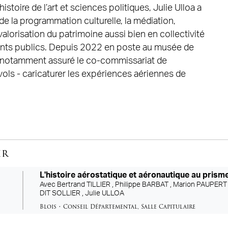
stoire de l’art et sciences politiques, Julie Ulloa a
e la programmation culturelle, la médiation,
a valorisation du patrimoine aussi bien en collectivité
ents publics. Depuis 2022 en poste au musée de
le a notamment assuré le co-commissariat de
 vols - caricaturer les expériences aériennes de
ir
L'histoire aérostatique et aéronautique au prisme
Avec
Bertrand TILLIER ,
Philippe BARBAT ,
Marion PAUPERT
DIT SOLLIER ,
Julie ULLOA
Blois
•
Conseil Départemental
,
Salle Capitulaire