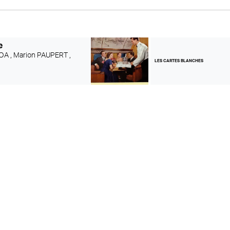
e
OA ,
Marion PAUPERT ,
LES CARTES BLANCHES