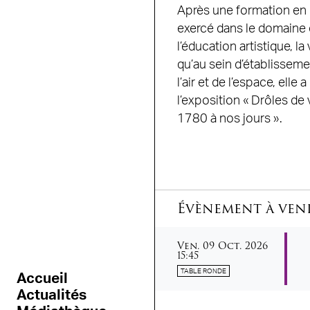
Après une formation en hi
exercé dans le domaine d
l’éducation artistique, l
qu’au sein d’établissem
l’air et de l’espace, el
l’exposition « Drôles de
1780 à nos jours ».
Évènement à ven
vendredi
octobre
Ven.
09
Oct.
2026
15:45
TABLE RONDE
Accueil
Actualités