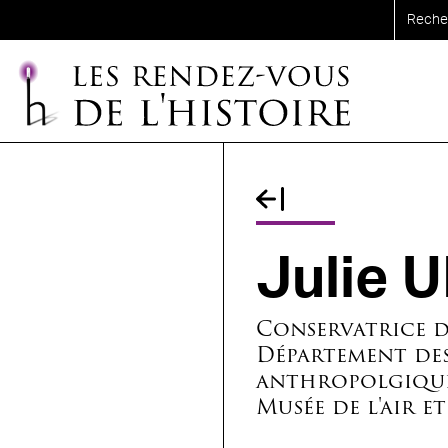
Aller au contenu principal
Fil d'Ariane
Julie 
Conservatrice d
Département des
anthropolgiqu
Musée de l'air et