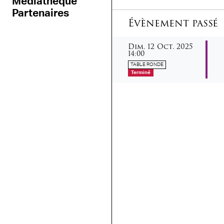
Médiathèque
Partenaires
Évènement passé
dimanche
octobre
Dim.
12
Oct.
2025
14:00
TABLE RONDE
Terminé