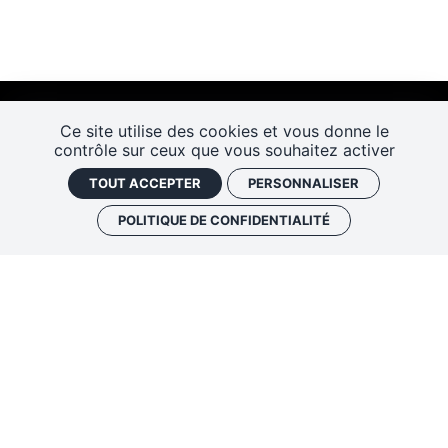
Ce site utilise des cookies et vous donne le
contrôle sur ceux que vous souhaitez activer
TOUT ACCEPTER
PERSONNALISER
POLITIQUE DE CONFIDENTIALITÉ
Les Rendez-vous de l’histoire
4 ter rue Robert Houdin - 41000 BLOIS
Tel 02 54 56 09 50
-
Fax 02 54 90 09 50
Nous contacter