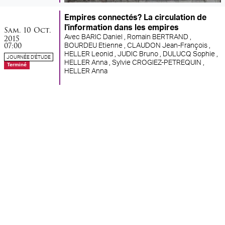
Empires connectés? La circulation de
samedi
octobre
l'information dans les empires
Sam.
10
Oct.
2015
Avec
BARIC Daniel ,
Romain BERTRAND ,
07:00
BOURDEU Etienne ,
CLAUDON Jean-François ,
HELLER Leonid ,
JUDIC Bruno ,
DULUCQ Sophie ,
JOURNÉE D'ÉTUDE
HELLER Anna ,
Sylvie CROGIEZ-PETREQUIN ,
Terminé
HELLER Anna