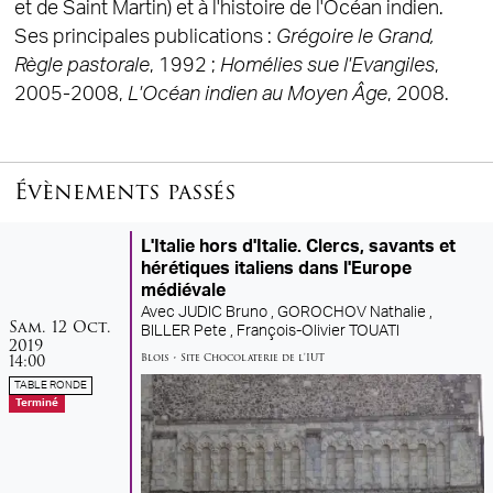
et de Saint Martin) et à l'histoire de l'Océan indien.
Ses principales publications :
Grégoire le Grand,
Règle pastorale
, 1992 ;
Homélies sue l'Evangiles
,
2005-2008,
L'Océan indien au Moyen Âge
, 2008.
Évènements passés
L'Italie hors d'Italie. Clercs, savants et
hérétiques italiens dans l'Europe
médiévale
Avec
JUDIC Bruno ,
GOROCHOV Nathalie ,
samedi
octobre
Sam.
12
Oct.
BILLER Pete ,
François-Olivier TOUATI
2019
14:00
Blois
•
Site Chocolaterie de l'IUT
TABLE RONDE
Terminé