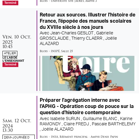
Blois
•
Université Site Jaurès
,
Amphi 3
Terminé
Retour aux sources. Illustrer l'histoire de
France, l'épopée des manuels scolaires
du XVIIIe siècle à nos jours
Avec
Jean-Charles GESLOT ,
Gabrielle
vendredi
octobre
Ven.
10
Oct.
GROSCLAUDE ,
Thierry CLAERR ,
Joëlle
2025
ALAZARD
10:45
Blois
•
INSPÉ
,
Salle 25
ATELIER
LE LAB DE
L'ENSEIGNANT
Terminé
Préparer l'agrégation interne avec
l'APHG - Opération coup de pouce sur la
question d'histoire contemporaine
samedi
octobre
Avec
Isabelle SURUN ,
Guillaume BLANC ,
Karine
Sam.
12
Oct.
RAMONDY ,
Claire FREDJ ,
Pascale BARTHELEMY
2024
13:30
,
Joëlle ALAZARD
Blois
•
INSA
,
Bâtiment principal - Amphi Denis Papin
DEMI-JOURNÉE D