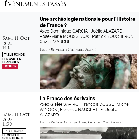
Évènements passés
Une archéologie nationale pour l'Histoire
de France ?
Avec
Dominique GARCIA ,
Joëlle ALAZARD ,
samedi
octobre
Rose-Marie MOUSSEAUX ,
Patrick BOUCHERON ,
Sam.
11
Oct.
Xavier MAUDUIT
2025
14:15
Blois
•
Université Site Jaurès
,
Amphi 1
TABLE RONDE
LES CARTES
BLANCHES
Terminé
La France des écrivains
Avec
Gisèle SAPIRO ,
François DOSSE ,
Michel
WINOCK ,
Florence NAUGRETTE ,
Joëlle
samedi
octobre
Sam.
11
Oct.
ALAZARD
2025
Blois
•
Château Royal de Blois
,
Salle des Conférences
11:30
TABLE RONDE
LE CONSEIL
SCIENTIFIQUE