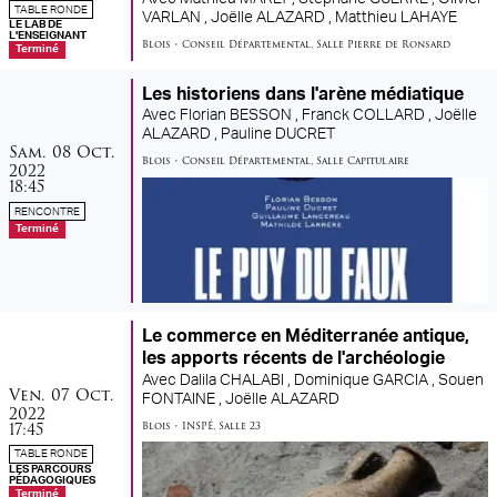
TABLE RONDE
VARLAN ,
Joëlle ALAZARD ,
Matthieu LAHAYE
LE LAB DE
L'ENSEIGNANT
Blois
•
Conseil Départemental
,
Salle Pierre de Ronsard
Terminé
Les historiens dans l'arène médiatique
Avec
Florian BESSON ,
Franck COLLARD ,
Joëlle
ALAZARD ,
Pauline DUCRET
samedi
octobre
Sam.
08
Oct.
Blois
•
Conseil Départemental
,
Salle Capitulaire
2022
18:45
RENCONTRE
Terminé
Le commerce en Méditerranée antique,
les apports récents de l'archéologie
Avec
Dalila CHALABI ,
Dominique GARCIA ,
Souen
vendredi
octobre
Ven.
07
Oct.
FONTAINE ,
Joëlle ALAZARD
2022
17:45
Blois
•
INSPÉ
,
Salle 23
TABLE RONDE
LES PARCOURS
PÉDAGOGIQUES
Terminé