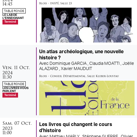
14:45
Blois
•
INSPÉ
,
Salle 23
TABLE RONDE
LE LAB DE
L'ENSEIGNANT
Terminé
Un atlas archéologique, une nouvelle
histoire ?
Avec
Dominique GARCIA ,
Claudia MOATTI ,
Joëlle
vendredi
octobre
Ven.
11
Oct.
ALAZARD ,
Xavier MAUDUIT
2024
11:30
Blois
•
Conseil Départemental
,
Salle Kleber-Loustau
TABLE RONDE
LES LIVRES VOUS
PARLENT
Terminé
samedi
octobre
Sam.
07
Oct.
Les livres qui changent le cours
2023
d'histoire
11:00
Avec
Mathieu MARLY ,
Stéphane GUERRE ,
Olivier