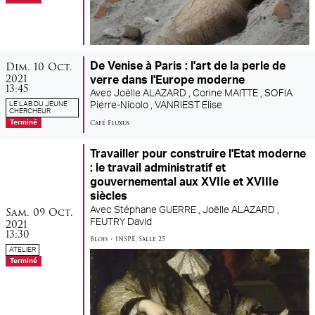
dimanche
octobre
Dim.
10
Oct.
De Venise à Paris : l'art de la perle de
2021
verre dans l'Europe moderne
13:45
Avec
Joëlle ALAZARD ,
Corine MAITTE ,
SOFIA
LE LAB DU JEUNE
Pierre-Nicolo ,
VANRIEST Elise
CHERCHEUR
Café Fluxus
Terminé
Travailler pour construire l'Etat moderne
: le travail administratif et
gouvernemental aux XVIIe et XVIIIe
siècles
samedi
octobre
Sam.
09
Oct.
Avec
Stéphane GUERRE ,
Joëlle ALAZARD ,
2021
FEUTRY David
13:30
Blois
•
INSPÉ
,
Salle 25
ATELIER
Terminé