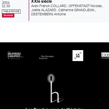
XXIe siècle
2016
12:30
Avec
Franck COLLARD ,
OFFENSTADT Nicolas ,
Joëlle ALAZARD ,
Catherine GRANDJEAN ,
TABLE RONDE
DESTEMBERG Antoine
Terminé