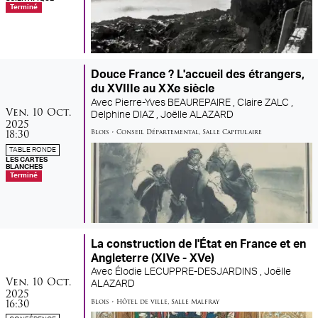
Terminé
Douce France ? L'accueil des étrangers,
du XVIIIe au XXe siècle
Avec
Pierre-Yves BEAUREPAIRE ,
Claire ZALC ,
vendredi
octobre
Ven.
10
Oct.
Delphine DIAZ ,
Joëlle ALAZARD
2025
18:30
Blois
•
Conseil Départemental
,
Salle Capitulaire
TABLE RONDE
LES CARTES
BLANCHES
Terminé
La construction de l'État en France et en
Angleterre (XIVe - XVe)
Avec
Élodie LECUPPRE-DESJARDINS ,
Joëlle
vendredi
octobre
Ven.
10
Oct.
ALAZARD
2025
16:30
Blois
•
Hôtel de ville
,
Salle Malfray