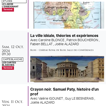
ÉTUDES
LE LAB DE
L'ENSEIGNANT
Terminé
La ville idéale, théories et expériences
Avec
Caroline BLONCE ,
Patrick BOUCHERON ,
Fabien BELLAT ,
Joëlle ALAZARD
samedi
octobre
Sam.
12
Oct.
2024
Blois
•
Château Royal de Blois
,
Salle des Conférences
09:30
CARTE BLANCHE
LES CARTES
BLANCHES
Terminé
Crayon noir. Samuel Paty, histoire d'un
prof
Avec
Valérie IGOUNET ,
Guy LE BESNERAIS ,
vendredi
octobre
Ven.
11
Oct.
Joëlle ALAZARD
2024