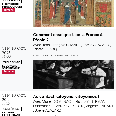
CONFÉRENCE
LES PARCOURS
PÉDAGOGIQUES
Terminé
Comment enseigne-t-on la France à
l'école ?
Avec
Jean-François CHANET ,
Joëlle ALAZARD ,
vendredi
octobre
Ven.
10
Oct.
Tristan LECOQ
2025
14:00
Blois
•
Halle aux grains
,
Hémicycle
TABLE RONDE
LE CONSEIL
SCIENTIFIQUE
Terminé
vendredi
octobre
Ven.
10
Oct.
Au contact, citoyens, citoyennes !
2025
Avec
Muriel DOMENACH ,
Ruth ZYLBERMAN ,
11:45
Fabienne SERVAN-SCHREIBER ,
Virginie LINHART
CONFÉRENCE
,
Joëlle ALAZARD
LE LAB DE
L'ENSEIGNANT