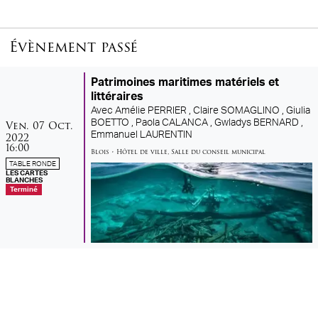
Évènement passé
Patrimoines maritimes matériels et
littéraires
Avec
Amélie PERRIER ,
Claire SOMAGLINO ,
Giulia
vendredi
octobre
BOETTO ,
Paola CALANCA ,
Gwladys BERNARD ,
Ven.
07
Oct.
Emmanuel LAURENTIN
2022
16:00
Blois
•
Hôtel de ville
,
Salle du conseil municipal
TABLE RONDE
LES CARTES
BLANCHES
Terminé