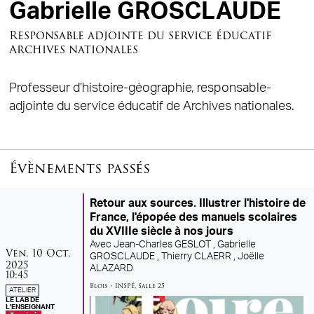
Gabrielle GROSCLAUDE
Responsable adjointe du service éducatif
Archives nationales
Professeur d’histoire-géographie, responsable-
adjointe du service éducatif de Archives nationales.
Évènements passés
Retour aux sources. Illustrer l'histoire de
France, l'épopée des manuels scolaires
du XVIIIe siècle à nos jours
Avec
Jean-Charles GESLOT ,
Gabrielle
vendredi
octobre
Ven.
10
Oct.
GROSCLAUDE ,
Thierry CLAERR ,
Joëlle
2025
ALAZARD
10:45
Blois
•
INSPÉ
,
Salle 25
ATELIER
LE LAB DE
L'ENSEIGNANT