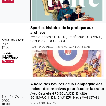
Terminé
Sport et histoire, de la pratique aux
archives
Avec
Stéphanie PERRIN ,
Frédérique COURANT ,
vendredi
octobre
Ven.
06
Oct.
Gabrielle GROSCLAUDE
2023
17:00
Blois
•
INSA
,
Bâtiment principal - Amphi Denis Papin
ATELIER
LE LAB DE
L'ENSEIGNANT
Terminé
À bord des navires de la Compagnie des
Indes : des archives pour étudier la traite
Avec
Gabrielle GROSCLAUDE ,
Brigitte
jeudi
octobre
Jeu.
06
Oct.
SCHMAUCH ,
Eric SAUNIER ,
Nadia WAINSTAIN
2022
10:00
Blois
•
INSPÉ
,
Salle 23