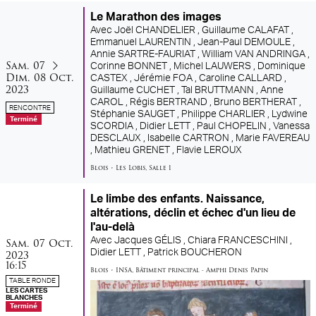
Le Marathon des images
Avec
Joël CHANDELIER ,
Guillaume CALAFAT ,
Emmanuel LAURENTIN ,
Jean-Paul DEMOULE ,
Annie SARTRE-FAURIAT ,
William VAN ANDRINGA ,
samedi
dimanche
du
au
Sam.
07
Corinne BONNET ,
Michel LAUWERS ,
Dominique
octobre
Dim.
08
Oct.
CASTEX ,
Jérémie FOA ,
Caroline CALLARD ,
2023
Guillaume CUCHET ,
Tal BRUTTMANN ,
Anne
CAROL ,
Régis BERTRAND ,
Bruno BERTHERAT ,
RENCONTRE
Stéphanie SAUGET ,
Philippe CHARLIER ,
Lydwine
Terminé
SCORDIA ,
Didier LETT ,
Paul CHOPELIN ,
Vanessa
DESCLAUX ,
Isabelle CARTRON ,
Marie FAVEREAU
,
Mathieu GRENET ,
Flavie LEROUX
Blois
•
Les Lobis
,
Salle 1
Le limbe des enfants. Naissance,
altérations, déclin et échec d'un lieu de
l'au-delà
samedi
octobre
Sam.
07
Oct.
Avec
Jacques GÉLIS ,
Chiara FRANCESCHINI ,
2023
Didier LETT ,
Patrick BOUCHERON
16:15
Blois
•
INSA
,
Bâtiment principal - Amphi Denis Papin
TABLE RONDE
LES CARTES
BLANCHES
Terminé