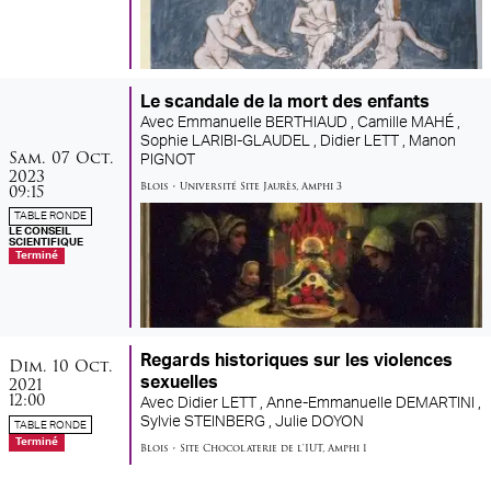
Le scandale de la mort des enfants
Avec
Emmanuelle BERTHIAUD ,
Camille MAHÉ ,
Sophie LARIBI-GLAUDEL ,
Didier LETT ,
Manon
samedi
octobre
Sam.
07
Oct.
PIGNOT
2023
Blois
•
Université Site Jaurès
,
Amphi 3
09:15
TABLE RONDE
LE CONSEIL
SCIENTIFIQUE
Terminé
dimanche
octobre
Regards historiques sur les violences
Dim.
10
Oct.
2021
sexuelles
12:00
Avec
Didier LETT ,
Anne-Emmanuelle DEMARTINI ,
Sylvie STEINBERG ,
Julie DOYON
TABLE RONDE
Terminé
Blois
•
Site Chocolaterie de l'IUT
,
Amphi 1