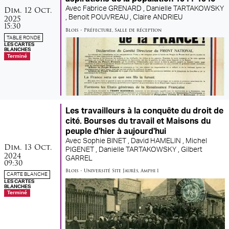
dimanche
octobre
Dim.
12
Oct.
Avec
Fabrice GRENARD ,
Danielle TARTAKOWSKY
2025
,
Benoit POUVREAU ,
Claire ANDRIEU
15:30
Blois
•
Préfecture
,
Salle de réception
TABLE RONDE
LES CARTES
BLANCHES
Terminé
Les travailleurs à la conquête du droit de
cité. Bourses du travail et Maisons du
peuple d'hier à aujourd'hui
Avec
Sophie BINET ,
David HAMELIN ,
Michel
dimanche
octobre
Dim.
13
Oct.
PIGENET ,
Danielle TARTAKOWSKY ,
Gilbert
2024
GARREL
09:30
Blois
•
Université Site Jaurès
,
Amphi 1
CARTE BLANCHE
LES CARTES
BLANCHES
Terminé