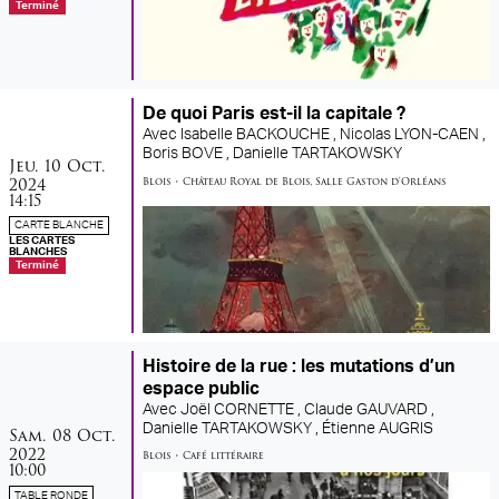
Terminé
De quoi Paris est-il la capitale ?
Avec
Isabelle BACKOUCHE ,
Nicolas LYON-CAEN ,
Boris BOVE ,
Danielle TARTAKOWSKY
jeudi
octobre
Jeu.
10
Oct.
2024
Blois
•
Château Royal de Blois
,
Salle Gaston d'Orléans
14:15
CARTE BLANCHE
LES CARTES
BLANCHES
Terminé
Histoire de la rue : les mutations d’un
espace public
Avec
Joël CORNETTE ,
Claude GAUVARD ,
samedi
octobre
Danielle TARTAKOWSKY ,
Étienne AUGRIS
Sam.
08
Oct.
2022
Blois
•
Café littéraire
10:00
TABLE RONDE