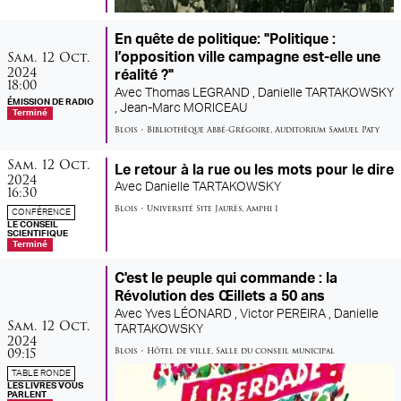
En quête de politique: "Politique :
samedi
octobre
Sam.
12
Oct.
l’opposition ville campagne est-elle une
2024
réalité ?"
18:00
Avec
Thomas LEGRAND ,
Danielle TARTAKOWSKY
ÉMISSION DE RADIO
,
Jean-Marc MORICEAU
Terminé
Blois
•
Bibliothèque Abbé-Grégoire
,
Auditorium Samuel Paty
samedi
octobre
Sam.
12
Oct.
Le retour à la rue ou les mots pour le dire
2024
Avec
Danielle TARTAKOWSKY
16:30
Blois
•
Université Site Jaurès
,
Amphi 1
CONFÉRENCE
LE CONSEIL
SCIENTIFIQUE
Terminé
C'est le peuple qui commande : la
Révolution des Œillets a 50 ans
Avec
Yves LÉONARD ,
Victor PEREIRA ,
Danielle
samedi
octobre
Sam.
12
Oct.
TARTAKOWSKY
2024
09:15
Blois
•
Hôtel de ville
,
Salle du conseil municipal
TABLE RONDE
LES LIVRES VOUS
PARLENT