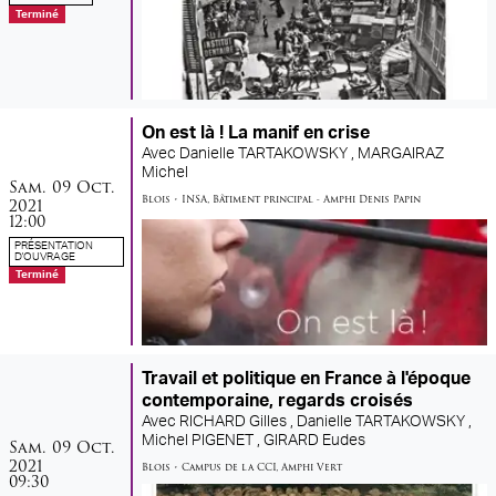
Terminé
On est là ! La manif en crise
Avec
Danielle TARTAKOWSKY ,
MARGAIRAZ
Michel
samedi
octobre
Sam.
09
Oct.
Blois
•
INSA
,
Bâtiment principal - Amphi Denis Papin
2021
12:00
PRÉSENTATION
D'OUVRAGE
Terminé
Travail et politique en France à l'époque
contemporaine, regards croisés
Avec
RICHARD Gilles ,
Danielle TARTAKOWSKY ,
samedi
octobre
Michel PIGENET ,
GIRARD Eudes
Sam.
09
Oct.
2021
Blois
•
Campus de la CCI
,
Amphi Vert
09:30