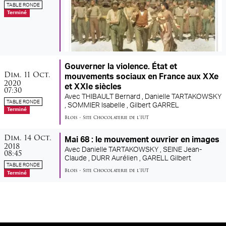
TABLE RONDE
Terminé
Gouverner la violence. État et
dimanche
octobre
Dim.
11
Oct.
mouvements sociaux en France aux XXe
2020
et XXIe siècles
07:30
Avec
THIBAULT Bernard ,
Danielle TARTAKOWSKY
TABLE RONDE
,
SOMMIER Isabelle ,
Gilbert GARREL
Terminé
Blois
•
Site Chocolaterie de l'IUT
dimanche
octobre
Dim.
14
Oct.
Mai 68 : le mouvement ouvrier en images
2018
Avec
Danielle TARTAKOWSKY ,
SEINE Jean-
08:45
Claude ,
DURR Aurélien ,
GARELL Gilbert
TABLE RONDE
Blois
•
Site Chocolaterie de l'IUT
Terminé