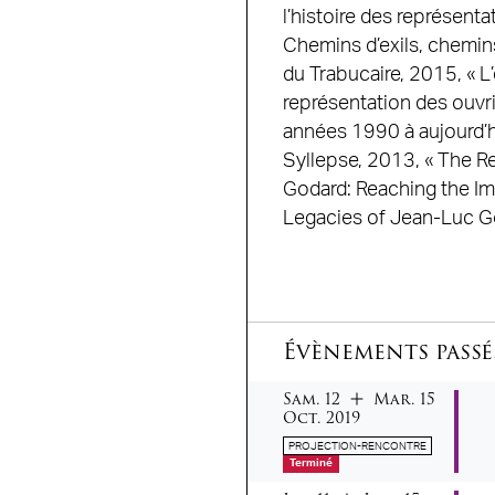
l’histoire des représent
Chemins d’exils, chemin
du Trabucaire, 2015, « L’
représentation des ouvri
années 1990 à aujourd’hu
Syllepse, 2013, « The Re
Godard: Reaching the Im
Legacies of Jean-Luc God
Évènements passé
samedi
mardi
octob
du
au
Sam.
12
Mar.
15
Oct.
2019
PROJECTION-RENCONTRE
Terminé