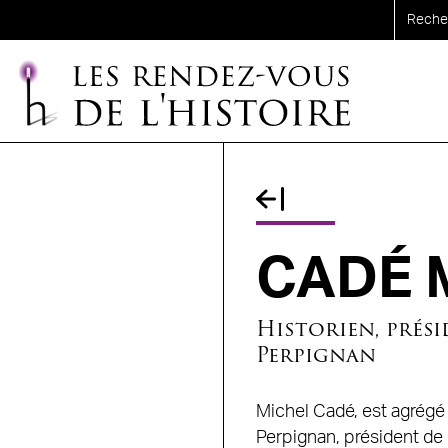
Aller au contenu principal
Fil d'Ariane
CADÉ M
Historien, prési
Perpignan
Michel Cadé, est agrégé d
Perpignan, président de 