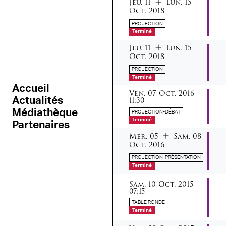
jeudi
lundi
octobre
du
au
Jeu.
11
Lun.
15
Oct.
2018
PROJECTION
Terminé
jeudi
lundi
octobre
du
au
Jeu.
11
Lun.
15
Oct.
2018
PROJECTION
Terminé
Accueil
vendredi
octobre
Ven.
07
Oct.
2016
Actualités
11:30
Médiathèque
PROJECTION-DÉBAT
Terminé
Partenaires
mercredi
samedi
octob
du
au
Mer.
05
Sam.
08
Oct.
2016
PROJECTION-PRÉSENTATION
Terminé
samedi
octobre
Sam.
10
Oct.
2015
07:15
TABLE RONDE
Terminé