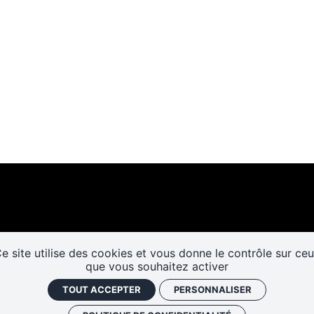
e site utilise des cookies et vous donne le contrôle sur ce
Les cafés
Faire un don
Newslett
que vous souhaitez activer
historiques
TOUT ACCEPTER
PERSONNALISER