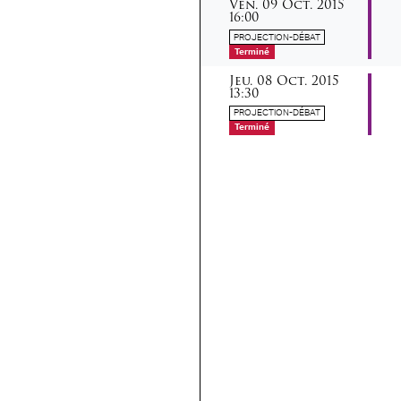
vendredi
octobre
Ven.
09
Oct.
2015
16:00
PROJECTION-DÉBAT
Terminé
jeudi
octobre
Jeu.
08
Oct.
2015
13:30
PROJECTION-DÉBAT
Terminé