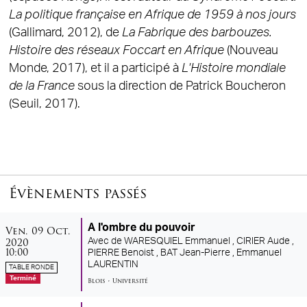
La politique française en Afrique de 1959 à nos jours
(Gallimard, 2012), de
La Fabrique des barbouzes.
Histoire des réseaux Foccart en Afrique
(Nouveau
Monde, 2017), et il a participé à
L'Histoire mondiale
de la France
sous la direction de Patrick Boucheron
(Seuil, 2017).
Évènements passés
vendredi
octobre
A l'ombre du pouvoir
Ven.
09
Oct.
2020
Avec
de WARESQUIEL Emmanuel ,
CIRIER Aude ,
10:00
PIERRE Benoist ,
BAT Jean-Pierre ,
Emmanuel
LAURENTIN
TABLE RONDE
Terminé
Blois
•
Université