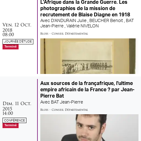
L'Afrique dans la Grande Guerre. Les
photographies de la mission de
recrutement de Blaise Diagne en 1918
Avec
D'ANDURAIN Julie ,
BEUCHER Benoit ,
BAT
vendredi
octobre
Ven.
12
Oct.
Jean-Pierre ,
Valérie NIVELON
2018
08:00
Blois
•
Conseil Départemental
JOURNÉE D'ÉTUDE
Terminé
Aux sources de la françafrique, l'ultime
empire africain de la France ? par Jean-
Pierre Bat
dimanche
octobre
Avec
BAT Jean-Pierre
Dim.
11
Oct.
2015
Blois
•
Conseil Départemental
14:00
CONFÉRENCE
Terminé