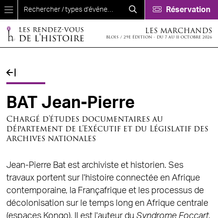
Aller au contenu principal
Réservation
LES MARCHANDS
BLOIS / 29E ÉDITION - DU 7 AU 11 OCTOBRE 2026
Fil d'Ariane
BAT Jean-Pierre
Chargé d'études documentaires au
département de l'Exécutif et du Législatif des
Archives nationales
Jean-Pierre Bat est archiviste et historien. Ses
travaux portent sur l'histoire connectée en Afrique
contemporaine, la Françafrique et les processus de
décolonisation sur le temps long en Afrique centrale
(espaces Kongo). Il est l'auteur du
Syndrome Foccart.