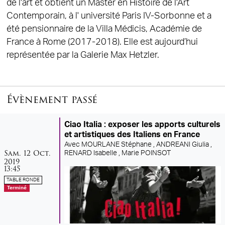
de l'art et obtient un Master en Histoire de l'Art
Contemporain, à l' université Paris IV-Sorbonne et a
été pensionnaire de la Villa Médicis, Académie de
France à Rome (2017-2018). Elle est aujourd’hui
représentée par la Galerie Max Hetzler.
Évènement passé
Ciao Italia : exposer les apports culturels
et artistiques des Italiens en France
Avec
MOURLANE Stéphane ,
ANDREANI Giulia ,
samedi
octobre
Sam.
12
Oct.
RENARD Isabelle ,
Marie POINSOT
2019
13:45
TABLE RONDE
Terminé