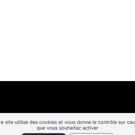
e site utilise des cookies et vous donne le contrôle sur ce
Les cafés
Faire un don
Newslett
que vous souhaitez activer
historiques