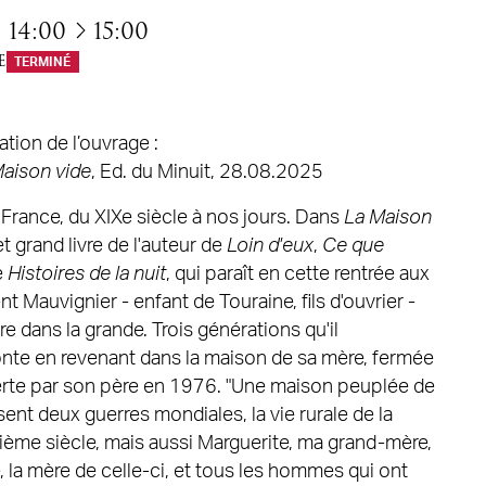
à
14:00
15:00
e
TERMINÉ
ation de l’ouvrage :
aison vide
, Ed. du Minuit, 28.08.2025
a France, du XIXe siècle à nos jours. Dans
La Maison
t grand livre de l'auteur de
Loin d'eux
,
Ce que
e
Histoires de la nuit
, qui paraît en cette rentrée aux
nt Mauvignier - enfant de Touraine, fils d'ouvrier -
oire dans la grande. Trois générations qu'il
nte en revenant dans la maison de sa mère, fermée
erte par son père en 1976. "Une maison peuplée de
oisent deux guerres mondiales, la vie rurale de la
ième siècle, mais aussi Marguerite, ma grand-mère,
 la mère de celle-ci, et tous les hommes qui ont