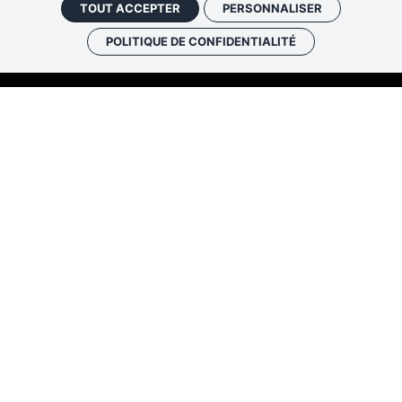
TOUT ACCEPTER
PERSONNALISER
POLITIQUE DE CONFIDENTIALITÉ
Les Rendez-vous de l’histo
4 ter rue Robert Houdin - 41000 BLO
Tel 02 54 56 09 50
-
Fax 02 54 90 09 
Nous contacter