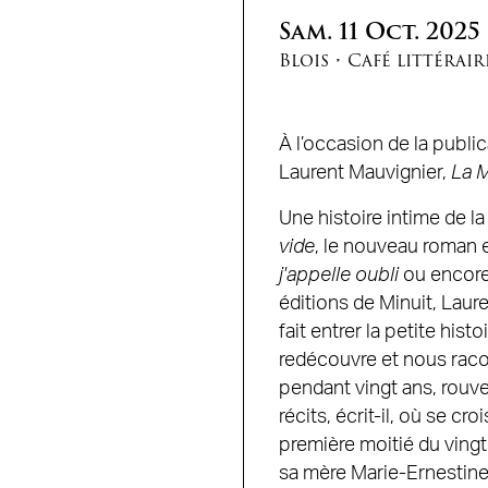
Sam.
11
Oct.
2025
Blois
•
Café littérair
À l’occasion de la public
Laurent Mauvignier,
La M
Une histoire intime de l
vide
, le nouveau roman e
j'appelle oubli
ou encor
éditions de Minuit, Laure
fait entrer la petite hist
redécouvre et nous raco
pendant vingt ans, rouv
récits, écrit-il, où se cr
première moitié du vingt
sa mère Marie-Ernestine,