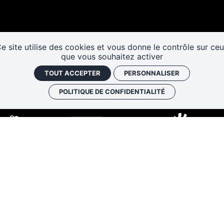
Les cafés
Faire un don
Newslett
historiques
e site utilise des cookies et vous donne le contrôle sur ce
que vous souhaitez activer
TOUT ACCEPTER
PERSONNALISER
POLITIQUE DE CONFIDENTIALITÉ