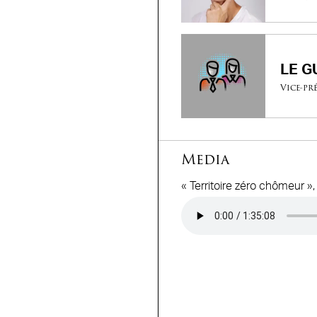
LE G
Vice-pr
Media
« Territoire zéro chômeur »
Audio file