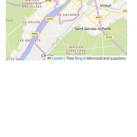
Leaflet
|
Tiles
Bing
© Microsoft and suppliers