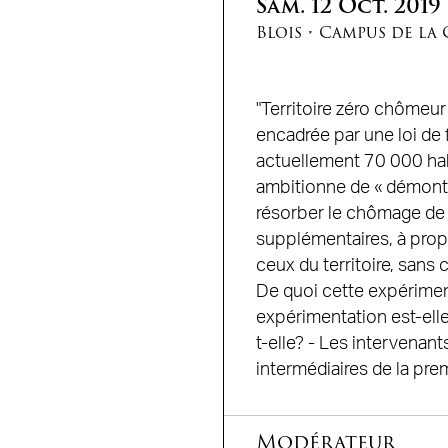
Sam.
12
Oct.
2019
Blois
•
Campus de la 
"Territoire zéro chômeu
encadrée par une loi de
actuellement 70 000 habit
ambitionne de « démontre
résorber le chômage de 
supplémentaires, à prop
ceux du territoire, sans 
De quoi cette expérime
expérimentation est-elle
t-elle? - Les intervenant
intermédiaires de la pre
Modérateur