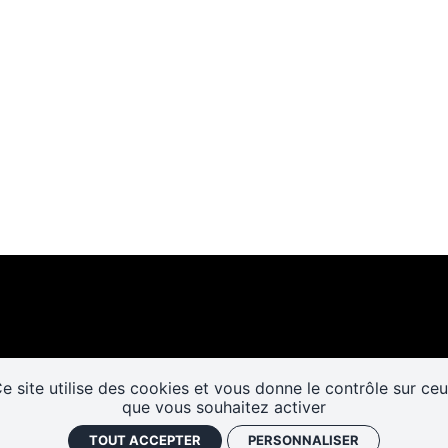
e site utilise des cookies et vous donne le contrôle sur ce
Les cafés
Faire un don
Newslett
que vous souhaitez activer
historiques
TOUT ACCEPTER
PERSONNALISER