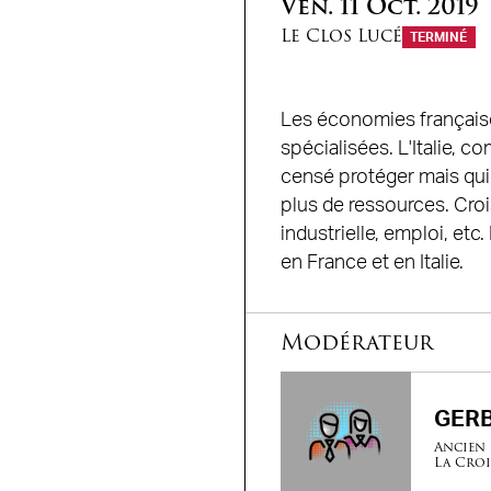
Ven.
11
Oct.
2019
Le Clos Lucé
TERMINÉ
Les économies française
spécialisées. L'Italie, 
censé protéger mais qui 
plus de ressources. Crois
industrielle, emploi, et
en France et en Italie.
Modérateur
GERB
Ancien 
La Croi