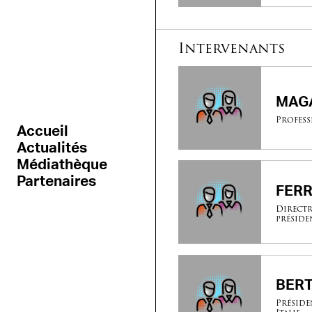
Intervenants
MAGA
Profess
Accueil
Actualités
Médiathèque
Partenaires
FERR
Directr
préside
BERT
Préside