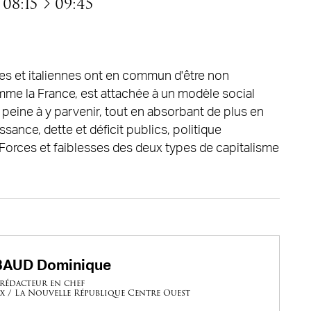
à
08:15
09:45
s et italiennes ont en commun d'être non
comme la France, est attachée à un modèle social
peine à y parvenir, tout en absorbant de plus en
sance, dette et déficit publics, politique
c. Forces et faiblesses des deux types de capitalisme
AUD Dominique
rédacteur en chef
x / La Nouvelle République Centre Ouest