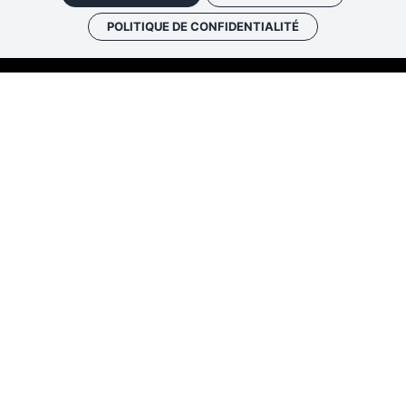
POLITIQUE DE CONFIDENTIALITÉ
Les Rendez-vous de l’histo
4 ter rue Robert Houdin - 41000 BLO
Tel 02 54 56 09 50
-
Fax 02 54 90 09 
Nous contacter