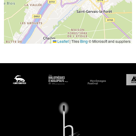
Leaflet
|
Tiles
Bing
© Microsoft and suppliers