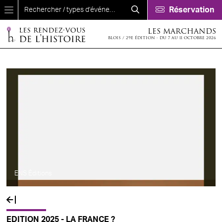
Aller au contenu principal
Réservation
LES MARCHANDS
BLOIS / 29E ÉDITION - DU 7 AU 11 OCTOBRE 2026
ENS Éditions
EDITION 2025 - LA FRANCE ?